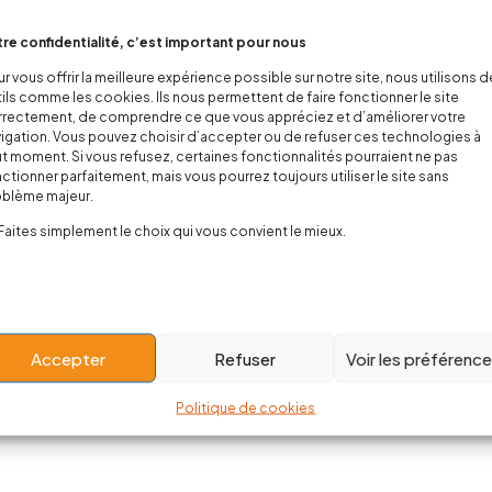
re confidentialité, c’est important pour nous
r vous offrir la meilleure expérience possible sur notre site, nous utilisons 
ils comme les cookies. Ils nous permettent de faire fonctionner le site
rectement, de comprendre ce que vous appréciez et d’améliorer votre
igation. Vous pouvez choisir d’accepter ou de refuser ces technologies à
t moment. Si vous refusez, certaines fonctionnalités pourraient ne pas
ctionner parfaitement, mais vous pourrez toujours utiliser le site sans
oblème majeur.
Faites simplement le choix qui vous convient le mieux.
Accepter
Refuser
Voir les préférenc
Politique de cookies