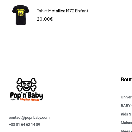
Tshirt Metallica M72 Enfant
20,00
€
Bout
Univer
BABY 
Kids 3
contact@popnbaby.com
Maiso
+33 01 64 62 14 89
Idées