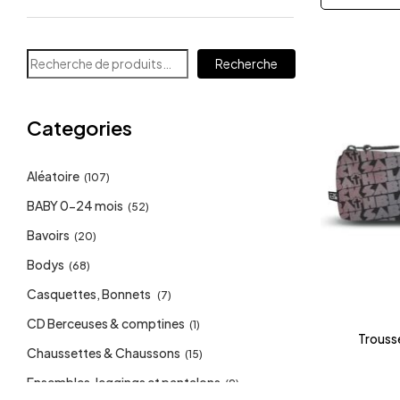
Recherche
Categories
Aléatoire
(107)
BABY 0-24 mois
(52)
Bavoirs
(20)
Bodys
(68)
Casquettes, Bonnets
(7)
CD Berceuses & comptines
(1)
Trouss
Chaussettes & Chaussons
(15)
Ensembles, leggings et pantalons
(9)