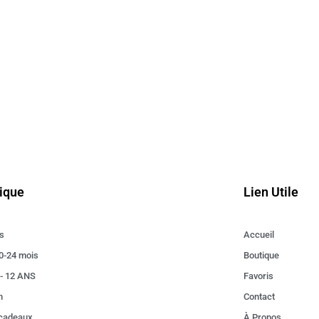
ique
Lien Utile
s
Accueil
0-24 mois
Boutique
 - 12 ANS
Favoris
n
Contact
 cadeaux
À Propos