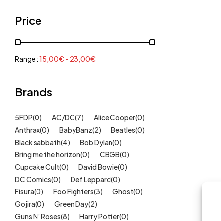
Grenouillères, pyjamas
(30)
Price
Mode Fille
(18)
Mode Garçon
(38)
Sweat, pulls, gilets
(6)
Range :
15,00
€
-
23,00
€
Tee-Shirts
(14)
Tétines
Brands
(11)
Idées cadeaux
(325)
5FDP
(0)
AC/DC
(7)
Alice Cooper
(0)
Kids
(209)
Anthrax
(0)
BabyBanz
(2)
Beatles
(0)
Maison
(51)
Black sabbath
(4)
Bob Dylan
(0)
Outlet
Bring me the horizon
(40)
(0)
CBGB
(0)
Cupcake Cult
(0)
David Bowie
(0)
Univers
(422)
DC Comics
(0)
Def Leppard
(0)
Fisura
(0)
Foo Fighters
(3)
Ghost
(0)
Gojira
(0)
Green Day
(2)
Guns N’ Roses
(8)
Harry Potter
(0)