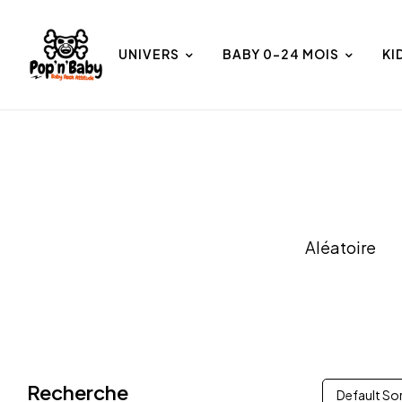
UNIVERS
BABY 0-24 MOIS
KI
et
Univers
Aléatoire
Recherche
Default So