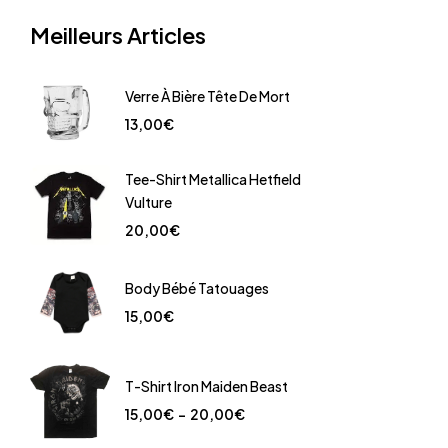
Meilleurs Articles
Verre À Bière Tête De Mort
13,00
€
Tee-Shirt Metallica Hetfield
Vulture
20,00
€
Body Bébé Tatouages
15,00
€
T-Shirt Iron Maiden Beast
15,00
€
–
20,00
€