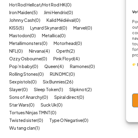
Hot Rod Hellcat/Hot Rod HK
(0)
Vot
Iron Maiden
(5)
Jimi Hendrix
(0)
Johnny Cash
(0)
Kalid Médiéval
(0)
Pou
out
KISS
(5)
Lynard Skynard
(0)
Marvel
(0)
cor
Mastodon
(0)
Metallica
(0)
nav
Metallimonsters
(0)
Motorhead
(0)
tou
fon
NFL
(0)
Nirvana
(4)
Opeth
(2)
pr
Ozzy Osbourne
(0)
Pink Floyd
(4)
Pop’n baby
(0)
Queen
(4)
Ramones
(0)
Rolling Stones
(0)
RUN DMC
(0)
Sex pistols
(0)
Six Bunnies
(26)
Slayer
(0)
Sleep Token
(1)
Slipknot
(2)
Sons of Anarchy
(0)
Spiral direct
(0)
Star Wars
(0)
Suck Uk
(0)
Tortues Ninjas TMNT
(0)
Twisted sister
(0)
Type O Negative
(0)
Wu tang clan
(1)