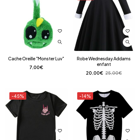
Cache Oreille "Monster Luv"
Robe Wednesday Addams
enfant
7,00
€
20,00
€
25,00
€
-45%
-14%