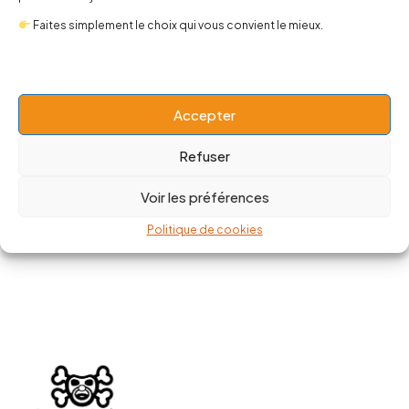
Faites simplement le choix qui vous convient le mieux.
Bonnet Pilot skull
Sweat Bring me the horizon
Accepter
13,00
€
24,00
€
39,00
€
Refuser
Voir les préférences
Politique de cookies