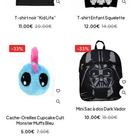
T-shirt noir “Kid Life”
T‑shirt Enfant Squelette
11,00
€
20,00
€
12,00
€
14,00
€
-33%
-33%
Mini Sac à dos Dark Vador
10,00
€
15,00
€
Cache-Oreilles Cupcake Cult
Monster Muffs Bleu
5,00
€
7,50
€