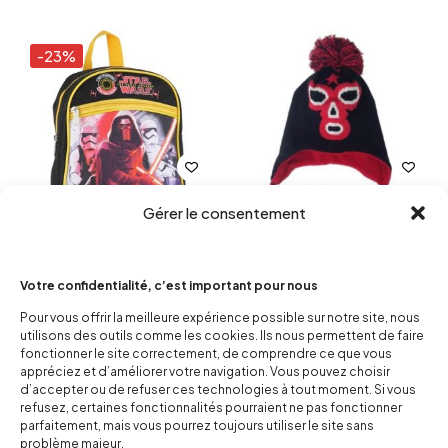
-23%
Gérer le consentement
Sac à dos Kylo Ren-The force
Bonnet Pilot Catcheur
awakens
10,00
€
Votre confidentialité, c’est important pour nous
11,50
€
15,00
€
Pour vous offrir la meilleure expérience possible sur notre site, nous
utilisons des outils comme les cookies. Ils nous permettent de faire
fonctionner le site correctement, de comprendre ce que vous
-38%
appréciez et d’améliorer votre navigation. Vous pouvez choisir
d’accepter ou de refuser ces technologies à tout moment. Si vous
refusez, certaines fonctionnalités pourraient ne pas fonctionner
parfaitement, mais vous pourrez toujours utiliser le site sans
problème majeur.