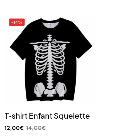
-14%
T‑shirt Enfant Squelette
12,00
€
14,00
€