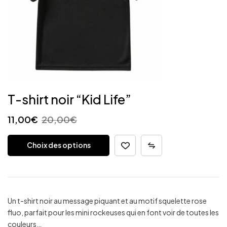
T-shirt noir “Kid Life”
11,00
€
20,00
€
Choix des options
Un t-shirt noir au message piquant et au motif squelette rose
fluo, parfait pour les mini rockeuses qui en font voir de toutes les
couleurs…