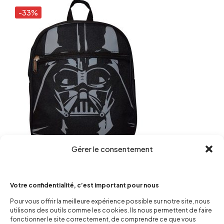
-33%
Gérer le consentement
Mini Sac à dos Dark Vador
10,00
€
15,00
€
Votre confidentialité, c’est important pour nous
Pour vous offrir la meilleure expérience possible sur notre site, nous
utilisons des outils comme les cookies. Ils nous permettent de faire
Ajouter au panier
fonctionner le site correctement, de comprendre ce que vous