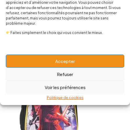
appréciez et d’améliorer votre navigation. Vous pouvez choisir
d’accepter ou de refuser ces technologies à tout moment. Si vous
refusez, certaines fonctionnalités pourraient ne pas fonctionner
parfaitement, mais vous pourrez toujours utiliser le site sans
problème majeur.
Votre mini Sith adorera ce sac à dos inspiré de Dark Vador !
Pratique et stylé, il fait honneur au légendaire Seigneur Sith.
Faites simplement le choix qui vous convient le mieux.
Offrez-lui l'ultime…
Accepter
-23%
Refuser
Voir les préférences
Politique de cookies