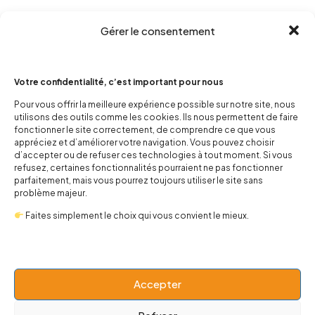
Gérer le consentement
Votre confidentialité, c’est important pour nous
Pour vous offrir la meilleure expérience possible sur notre site, nous
utilisons des outils comme les cookies. Ils nous permettent de faire
fonctionner le site correctement, de comprendre ce que vous
contact@popnbaby.com
appréciez et d’améliorer votre navigation. Vous pouvez choisir
+33 01 64 62 14 89
d’accepter ou de refuser ces technologies à tout moment. Si vous
refusez, certaines fonctionnalités pourraient ne pas fonctionner
parfaitement, mais vous pourrez toujours utiliser le site sans
Follow us
problème majeur.
Faites simplement le choix qui vous convient le mieux.
Boutique
Accepter