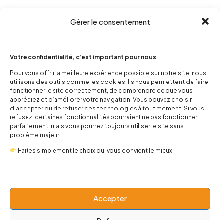
Gérer le consentement
Votre confidentialité, c’est important pour nous
Pour vous offrir la meilleure expérience possible sur notre site, nous
utilisons des outils comme les cookies. Ils nous permettent de faire
fonctionner le site correctement, de comprendre ce que vous
contact@popnbaby.com
appréciez et d’améliorer votre navigation. Vous pouvez choisir
+33 01 64 62 14 89
d’accepter ou de refuser ces technologies à tout moment. Si vous
refusez, certaines fonctionnalités pourraient ne pas fonctionner
parfaitement, mais vous pourrez toujours utiliser le site sans
Follow us
problème majeur.
Faites simplement le choix qui vous convient le mieux.
Boutique
Accepter