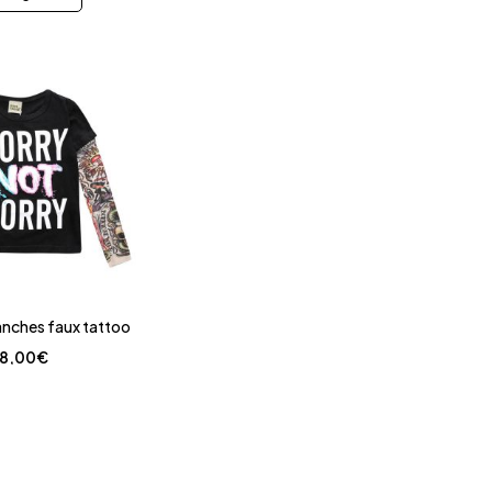
anches faux tattoo
18,00
€