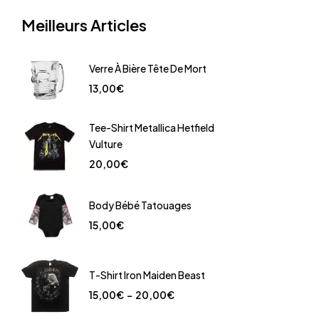
Meilleurs Articles
Verre À Bière Tête De Mort
13,00
€
Tee-Shirt Metallica Hetfield
Vulture
20,00
€
Body Bébé Tatouages
15,00
€
T-Shirt Iron Maiden Beast
15,00
€
–
20,00
€