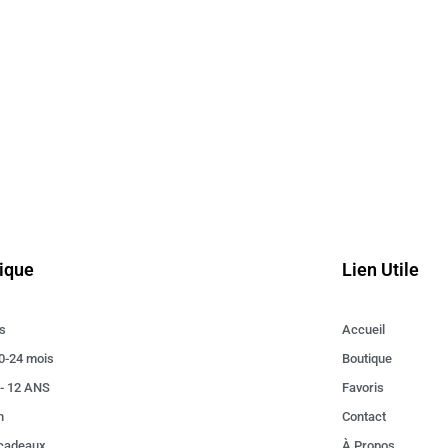
ique
Lien Utile
s
Accueil
0-24 mois
Boutique
 - 12 ANS
Favoris
n
Contact
 cadeaux
À Propos