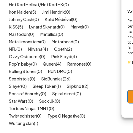
Hot Rod Hellcat/Hot Rod HK
(0)
Vot
Iron Maiden
(5)
Jimi Hendrix
(0)
Johnny Cash
(0)
Kalid Médiéval
(0)
Pou
out
KISS
(5)
Lynard Skynard
(0)
Marvel
(0)
cor
Mastodon
(0)
Metallica
(0)
nav
Metallimonsters
(0)
Motorhead
(0)
tou
fon
NFL
(0)
Nirvana
(4)
Opeth
(2)
pr
Ozzy Osbourne
(0)
Pink Floyd
(4)
Pop’n baby
(0)
Queen
(4)
Ramones
(0)
Rolling Stones
(0)
RUN DMC
(0)
Sex pistols
(0)
Six Bunnies
(26)
Slayer
(0)
Sleep Token
(1)
Slipknot
(2)
Sons of Anarchy
(0)
Spiral direct
(0)
Star Wars
(0)
Suck Uk
(0)
Tortues Ninjas TMNT
(0)
Twisted sister
(0)
Type O Negative
(0)
Wu tang clan
(1)