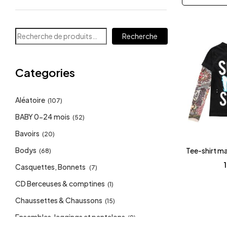
Recherche
Categories
Aléatoire
(107)
BABY 0-24 mois
(52)
Bavoirs
(20)
Bodys
Tee-shirt m
(68)
Casquettes, Bonnets
(7)
CD Berceuses & comptines
(1)
Chaussettes & Chaussons
(15)
Ensembles, leggings et pantalons
(9)