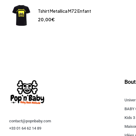
Tshirt Metallica M72 Enfant
20,00
€
Bout
Univer
BABY 
Kids 3
contact@popnbaby.com
Maiso
+33 01 64 62 14 89
Idées