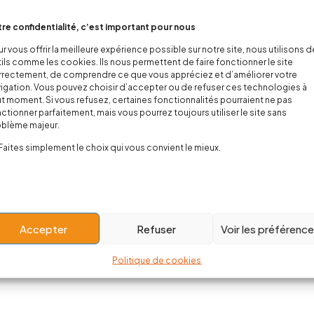
re confidentialité, c’est important pour nous
r vous offrir la meilleure expérience possible sur notre site, nous utilisons 
ils comme les cookies. Ils nous permettent de faire fonctionner le site
rectement, de comprendre ce que vous appréciez et d’améliorer votre
igation. Vous pouvez choisir d’accepter ou de refuser ces technologies à
t moment. Si vous refusez, certaines fonctionnalités pourraient ne pas
ctionner parfaitement, mais vous pourrez toujours utiliser le site sans
oblème majeur.
Faites simplement le choix qui vous convient le mieux.
Accepter
Refuser
Voir les préférenc
Politique de cookies