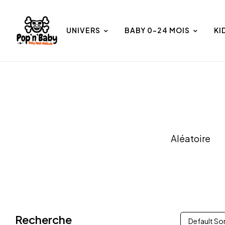
UNIVERS
BABY 0-24 MOIS
KI
et
Univers
Aléatoire
Recherche
Default So