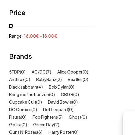
Grenouillères, pyjamas
(30)
Price
Mode Fille
(18)
Mode Garçon
(38)
Sweat, pulls, gilets
(6)
Range :
18,00
€
-
18,00
€
Tee-Shirts
(14)
Tétines
Brands
(11)
Idées cadeaux
(325)
5FDP
(0)
AC/DC
(7)
Alice Cooper
(0)
Kids
(209)
Anthrax
(0)
BabyBanz
(2)
Beatles
(0)
Maison
(51)
Black sabbath
(4)
Bob Dylan
(0)
Outlet
Bring me the horizon
(40)
(0)
CBGB
(0)
Cupcake Cult
(0)
David Bowie
(0)
Univers
(422)
DC Comics
(0)
Def Leppard
(0)
Fisura
(0)
Foo Fighters
(3)
Ghost
(0)
Gojira
(0)
Green Day
(2)
Guns N’ Roses
(8)
Harry Potter
(0)