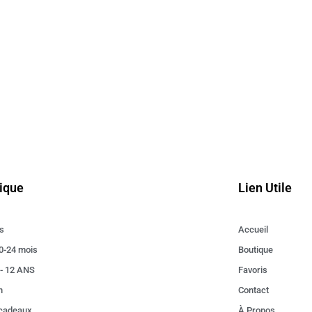
ique
Lien Utile
s
Accueil
0-24 mois
Boutique
 - 12 ANS
Favoris
n
Contact
 cadeaux
À Propos