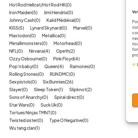
Hot Rod Hellcat/Hot Rod HK
(0)
Vot
Iron Maiden
(5)
Jimi Hendrix
(0)
Johnny Cash
(0)
Kalid Médiéval
(0)
Pou
out
KISS
(5)
Lynard Skynard
(0)
Marvel
(0)
cor
Mastodon
(0)
Metallica
(0)
nav
Metallimonsters
(0)
Motorhead
(0)
tou
fon
NFL
(0)
Nirvana
(4)
Opeth
(2)
pr
Ozzy Osbourne
(0)
Pink Floyd
(4)
Pop’n baby
(0)
Queen
(4)
Ramones
(0)
Rolling Stones
(0)
RUN DMC
(0)
Sex pistols
(0)
Six Bunnies
(26)
Slayer
(0)
Sleep Token
(1)
Slipknot
(2)
Sons of Anarchy
(0)
Spiral direct
(0)
Star Wars
(0)
Suck Uk
(0)
Tortues Ninjas TMNT
(0)
Twisted sister
(0)
Type O Negative
(0)
Wu tang clan
(1)