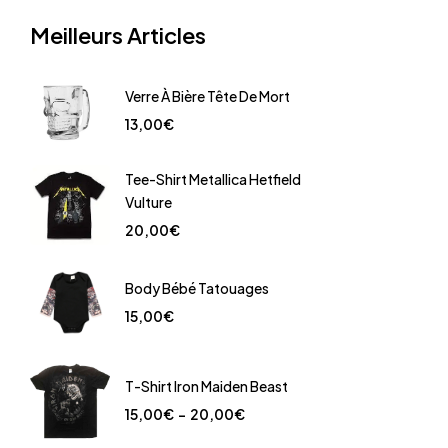
Meilleurs Articles
Verre À Bière Tête De Mort
13,00
€
Tee-Shirt Metallica Hetfield
Vulture
20,00
€
Body Bébé Tatouages
15,00
€
T-Shirt Iron Maiden Beast
15,00
€
–
20,00
€