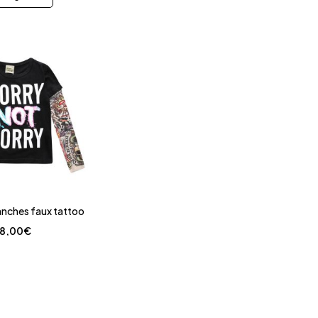
anches faux tattoo
18,00
€