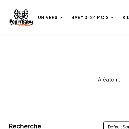
UNIVERS
BABY 0-24 MOIS
KI
et
Univers
Aléatoire
Recherche
Default So