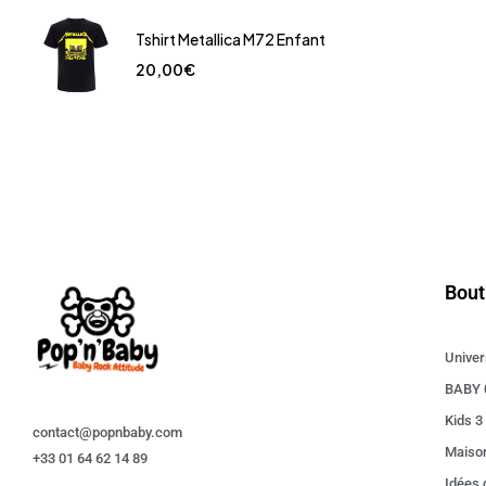
Tshirt Metallica M72 Enfant
20,00
€
Bout
Univer
BABY 
Kids 3
contact@popnbaby.com
Maiso
+33 01 64 62 14 89
Idées