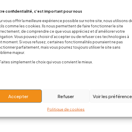
re confidentialité, c’est important pour nous
r vous offrir la meilleure expérience possible sur notre site, nous utilisons 
ils comme les cookies. Ils nous permettent de faire fonctionner le site
rectement, de comprendre ce que vous appréciez et d’améliorer votre
igation. Vous pouvez choisir d’accepter ou de refuser ces technologies à
t moment. Si vous refusez, certaines fonctionnalités pourraient ne pas
ctionner parfaitement, mais vous pourrez toujours utiliser le site sans
oblème majeur.
Faites simplement le choix qui vous convient le mieux.
Accepter
Refuser
Voir les préférenc
Politique de cookies