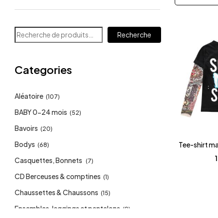
Recherche
Categories
Aléatoire
(107)
BABY 0-24 mois
(52)
Bavoirs
(20)
Bodys
Tee-shirt m
(68)
Casquettes, Bonnets
(7)
CD Berceuses & comptines
(1)
Chaussettes & Chaussons
(15)
Ensembles, leggings et pantalons
(9)