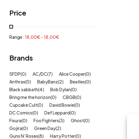
Grenouillères, pyjamas
(30)
Price
Mode Fille
(18)
Mode Garçon
(38)
Sweat, pulls, gilets
(6)
Range :
18,00
€
-
18,00
€
Tee-Shirts
(14)
Tétines
Brands
(11)
Idées cadeaux
(325)
5FDP
(0)
AC/DC
(7)
Alice Cooper
(0)
Kids
(209)
Anthrax
(0)
BabyBanz
(2)
Beatles
(0)
Maison
(51)
Black sabbath
(4)
Bob Dylan
(0)
Outlet
Bring me the horizon
(40)
(0)
CBGB
(0)
Cupcake Cult
(0)
David Bowie
(0)
Univers
(422)
DC Comics
(0)
Def Leppard
(0)
Fisura
(0)
Foo Fighters
(3)
Ghost
(0)
Gojira
(0)
Green Day
(2)
Guns N’ Roses
(8)
Harry Potter
(0)