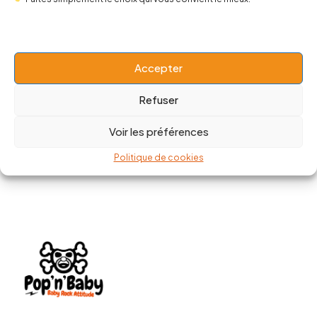
Robe Kewpie
Top Suicide Squad Skull Harley
Quin
20,00
€
49,90
€
13,00
€
24,50
€
Accepter
Refuser
Voir les préférences
Politique de cookies