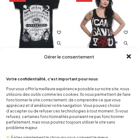
Gérer le consentement
Tshirt Ouija II
Top femme No Saver
10,00
€
25,00
€
10,00
€
24,50
€
Votre confidentialité, c’est important pour nous
Pour vous offrir la meilleure expérience possible sur notre site, nous
-60%
-47%
utilisons des outils comme les cookies. Ils nous permettent de faire
fonctionner le site correctement, de comprendre ce que vous
appréciez et d’améliorer votre navigation. Vous pouvez choisir
d’accepter ou de refuser ces technologies à tout moment. Si vous
refusez, certaines fonctionnalités pourraient ne pas fonctionner
parfaitement, mais vous pourrez toujours utiliser le site sans
problème majeur.
Faites simplement le choix qui vous convient le mieux.