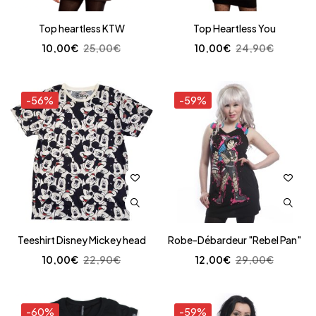
Top heartless KTW
Top Heartless You
10,00
€
25,00
€
10,00
€
24,90
€
-56%
-59%
Teeshirt Disney Mickey head
Robe-Débardeur "Rebel Pan"
10,00
€
22,90
€
12,00
€
29,00
€
-60%
-59%