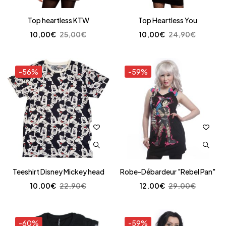
Top heartless KTW
Top Heartless You
10,00
€
25,00
€
10,00
€
24,90
€
-56%
-59%
Teeshirt Disney Mickey head
Robe-Débardeur "Rebel Pan"
10,00
€
22,90
€
12,00
€
29,00
€
-60%
-59%