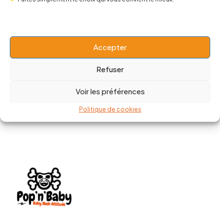
Robe Kewpie
Top Suicide Squad Skull Harley
Quin
20,00
€
49,90
€
13,00
€
24,50
€
Accepter
Refuser
Voir les préférences
Politique de cookies