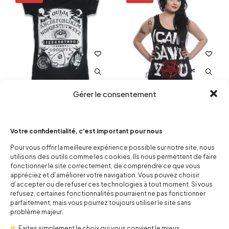
Gérer le consentement
Tshirt Ouija II
Top femme No Saver
10,00
€
25,00
€
10,00
€
24,50
€
Votre confidentialité, c’est important pour nous
Pour vous offrir la meilleure expérience possible sur notre site, nous
-60%
-47%
utilisons des outils comme les cookies. Ils nous permettent de faire
fonctionner le site correctement, de comprendre ce que vous
appréciez et d’améliorer votre navigation. Vous pouvez choisir
d’accepter ou de refuser ces technologies à tout moment. Si vous
refusez, certaines fonctionnalités pourraient ne pas fonctionner
parfaitement, mais vous pourrez toujours utiliser le site sans
problème majeur.
Faites simplement le choix qui vous convient le mieux.