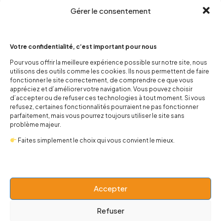
Gérer le consentement
Votre confidentialité, c’est important pour nous
Pour vous offrir la meilleure expérience possible sur notre site, nous
utilisons des outils comme les cookies. Ils nous permettent de faire
contact@popnbaby.com
fonctionner le site correctement, de comprendre ce que vous
+33 01 64 62 14 89
appréciez et d’améliorer votre navigation. Vous pouvez choisir
d’accepter ou de refuser ces technologies à tout moment. Si vous
refusez, certaines fonctionnalités pourraient ne pas fonctionner
Follow us
parfaitement, mais vous pourrez toujours utiliser le site sans
problème majeur.
Faites simplement le choix qui vous convient le mieux.
Boutique
Accepter
Univers
Refuser
BABY 0-24 mois