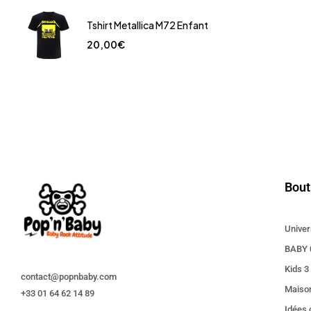
Tshirt Metallica M72 Enfant
20,00
€
Bout
Univer
BABY 
Kids 3
contact@popnbaby.com
Maiso
+33 01 64 62 14 89
Idées