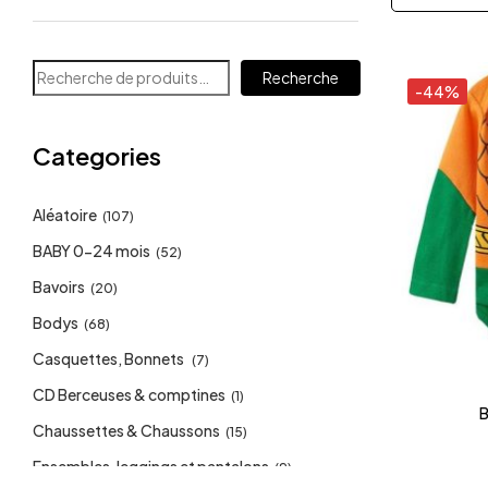
Recherche
-44%
Categories
Aléatoire
(107)
BABY 0-24 mois
(52)
Bavoirs
(20)
Bodys
(68)
Casquettes, Bonnets
(7)
CD Berceuses & comptines
(1)
B
Chaussettes & Chaussons
(15)
Ensembles, leggings et pantalons
(9)