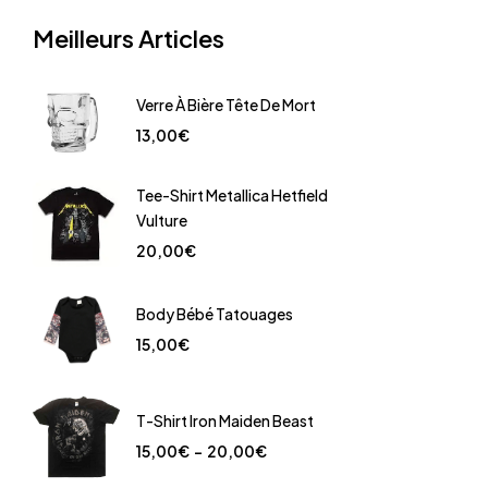
Meilleurs Articles
Verre À Bière Tête De Mort
13,00
€
Tee-Shirt Metallica Hetfield
Vulture
20,00
€
Body Bébé Tatouages
15,00
€
T-Shirt Iron Maiden Beast
15,00
€
–
20,00
€