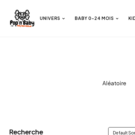
UNIVERS
BABY 0-24 MOIS
KI
et
Univers
Aléatoire
Recherche
Default So