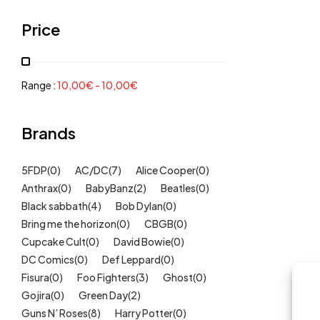
Grenouillères, pyjamas
(30)
Price
Mode Fille
(18)
Mode Garçon
(38)
Sweat, pulls, gilets
(6)
Range :
10,00
€
-
10,00
€
Tee-Shirts
(14)
Tétines
Brands
(11)
Idées cadeaux
(325)
5FDP
(0)
AC/DC
(7)
Alice Cooper
(0)
Kids
(209)
Anthrax
(0)
BabyBanz
(2)
Beatles
(0)
Maison
(51)
Black sabbath
(4)
Bob Dylan
(0)
Outlet
Bring me the horizon
(40)
(0)
CBGB
(0)
Cupcake Cult
(0)
David Bowie
(0)
Univers
(422)
DC Comics
(0)
Def Leppard
(0)
Fisura
(0)
Foo Fighters
(3)
Ghost
(0)
Gojira
(0)
Green Day
(2)
Guns N’ Roses
(8)
Harry Potter
(0)