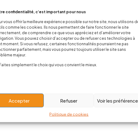
re confidentialité, c’est important pour nous
r vous offrir la meilleure expérience possible sur notre site, nous utilisons 
ils comme les cookies. Ils nous permettent de faire fonctionner le site
rectement, de comprendre ce que vous appréciez et d’améliorer votre
igation. Vous pouvez choisir d’accepter ou de refuser ces technologies à
t moment. Si vous refusez, certaines fonctionnalités pourraient ne pas
ctionner parfaitement, mais vous pourrez toujours utiliser le site sans
oblème majeur.
Faites simplement le choix qui vous convient le mieux.
Accepter
Refuser
Voir les préférenc
Politique de cookies