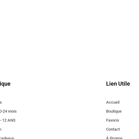
ique
Lien Utile
s
Accueil
0-24 mois
Boutique
 - 12 ANS
Favoris
n
Contact
 cadeaux
À Propos