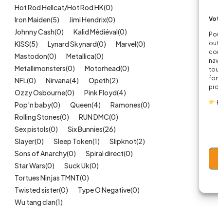
Hot Rod Hellcat/Hot Rod HK
(0)
Vot
Iron Maiden
(5)
Jimi Hendrix
(0)
Johnny Cash
(0)
Kalid Médiéval
(0)
Pou
out
KISS
(5)
Lynard Skynard
(0)
Marvel
(0)
cor
Mastodon
(0)
Metallica
(0)
nav
Metallimonsters
(0)
Motorhead
(0)
tou
fon
NFL
(0)
Nirvana
(4)
Opeth
(2)
pr
Ozzy Osbourne
(0)
Pink Floyd
(4)
Pop’n baby
(0)
Queen
(4)
Ramones
(0)
Rolling Stones
(0)
RUN DMC
(0)
Sex pistols
(0)
Six Bunnies
(26)
Slayer
(0)
Sleep Token
(1)
Slipknot
(2)
Sons of Anarchy
(0)
Spiral direct
(0)
Star Wars
(0)
Suck Uk
(0)
Tortues Ninjas TMNT
(0)
Twisted sister
(0)
Type O Negative
(0)
Wu tang clan
(1)