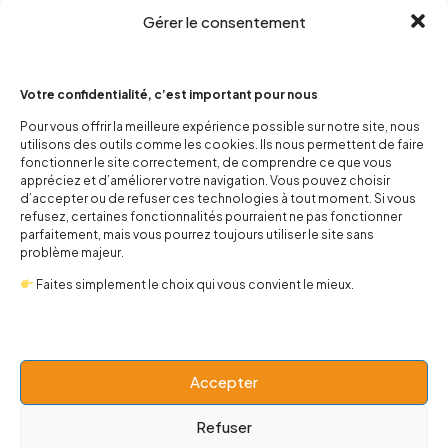
Gérer le consentement
Votre confidentialité, c’est important pour nous
Pour vous offrir la meilleure expérience possible sur notre site, nous
utilisons des outils comme les cookies. Ils nous permettent de faire
contact@popnbaby.com
fonctionner le site correctement, de comprendre ce que vous
+33 01 64 62 14 89
appréciez et d’améliorer votre navigation. Vous pouvez choisir
d’accepter ou de refuser ces technologies à tout moment. Si vous
refusez, certaines fonctionnalités pourraient ne pas fonctionner
Follow us
parfaitement, mais vous pourrez toujours utiliser le site sans
problème majeur.
Faites simplement le choix qui vous convient le mieux.
Boutique
Accepter
Univers
Refuser
BABY 0-24 mois