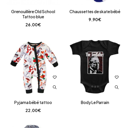
Grenouillère Old School
Chaussettes de skate bébé
Tattoo blue
9,90
€
26,00
€
Pyjama bébé tattoo
Body Le Parrain
22,00
€