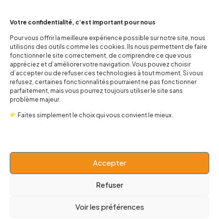
Votre confidentialité, c’est important pour nous
Pour vous offrir la meilleure expérience possible sur notre site, nous
Combishort Bébé à Carreaux
Combinaison Horns Up
utilisons des outils comme les cookies. Ils nous permettent de faire
Noirs – Grenouillère Emo
20,00
€
fonctionner le site correctement, de comprendre ce que vous
Skater
appréciez et d’améliorer votre navigation. Vous pouvez choisir
20,00
€
d’accepter ou de refuser ces technologies à tout moment. Si vous
refusez, certaines fonctionnalités pourraient ne pas fonctionner
parfaitement, mais vous pourrez toujours utiliser le site sans
problème majeur.
Faites simplement le choix qui vous convient le mieux.
Accepter
Refuser
Combinaison mini-héros
Combinaison bébé Vader
Voir les préférences
15,00
€
15,00
€