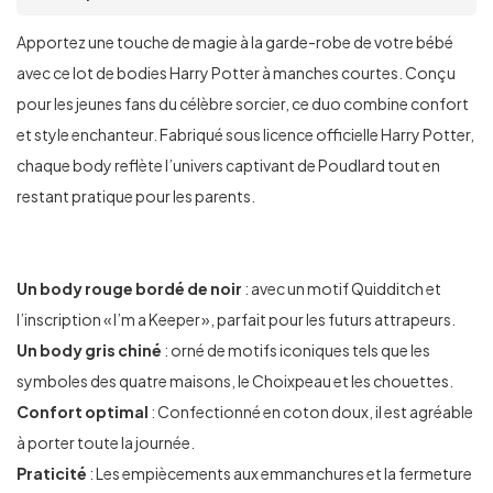
Apportez une touche de magie à la garde-robe de votre bébé
avec ce lot de bodies Harry Potter à manches courtes. Conçu
pour les jeunes fans du célèbre sorcier, ce duo combine confort
et style enchanteur. Fabriqué sous licence officielle Harry Potter,
chaque body reflète l’univers captivant de Poudlard tout en
restant pratique pour les parents.
Un body rouge bordé de noir
: avec un motif Quidditch et
l’inscription « I’m a Keeper », parfait pour les futurs attrapeurs.
Un body gris chiné
: orné de motifs iconiques tels que les
symboles des quatre maisons, le Choixpeau et les chouettes.
Confort optimal
: Confectionné en coton doux, il est agréable
à porter toute la journée.
Praticité
: Les empiècements aux emmanchures et la fermeture