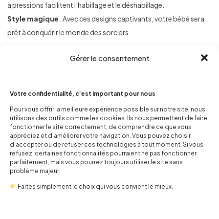
à pressions facilitent l’habillage et le déshabillage.
Style magique
: Avec ces designs captivants, votre bébé sera
prêt à conquérir le monde des sorciers.
Fabriqué en Chine et importé des États-Unis, ce lot de bodies est
Gérer le consentement
un choix parfait pour les fans de l’univers Harry Potter. Offrez à
votre enfant un mélange unique de confort et d’imaginaire !
Votre confidentialité, c’est important pour nous
Pour vous offrir la meilleure expérience possible sur notre site, nous
Informations complémentaires
utilisons des outils comme les cookies. Ils nous permettent de faire
fonctionner le site correctement, de comprendre ce que vous
appréciez et d’améliorer votre navigation. Vous pouvez choisir
d’accepter ou de refuser ces technologies à tout moment. Si vous
refusez, certaines fonctionnalités pourraient ne pas fonctionner
parfaitement, mais vous pourrez toujours utiliser le site sans
problème majeur.
Faites simplement le choix qui vous convient le mieux.
Related Products