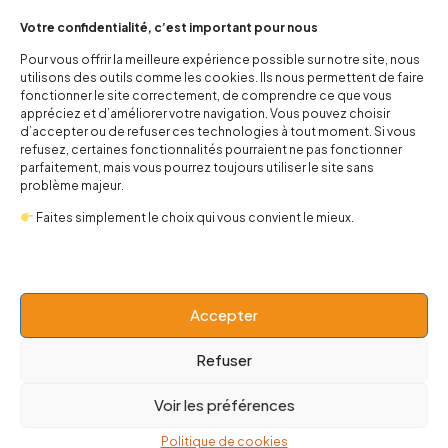
Votre confidentialité, c’est important pour nous
Pour vous offrir la meilleure expérience possible sur notre site, nous
Chaussons bébé à carreaux
Combinaison Horns Up
utilisons des outils comme les cookies. Ils nous permettent de faire
noir et blanc
20,00
€
fonctionner le site correctement, de comprendre ce que vous
12,00
€
appréciez et d’améliorer votre navigation. Vous pouvez choisir
d’accepter ou de refuser ces technologies à tout moment. Si vous
refusez, certaines fonctionnalités pourraient ne pas fonctionner
parfaitement, mais vous pourrez toujours utiliser le site sans
-22%
problème majeur.
Faites simplement le choix qui vous convient le mieux.
Accepter
Refuser
Peignoir Unisexe Metallica
Body Pink Floyd Dark side
Voir les préférences
36,00
€
46,00
€
20,00
€
Politique de cookies