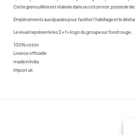
Cette grenouillère est réalisée dans un coton noir, possède d
Empiècements aux épaules pour faciliter l’habillage et le désha
Le visuel représente les 2 « f » logo du groupe sur fond rouge.
100% coton
Licence officielle
made in India
import uk