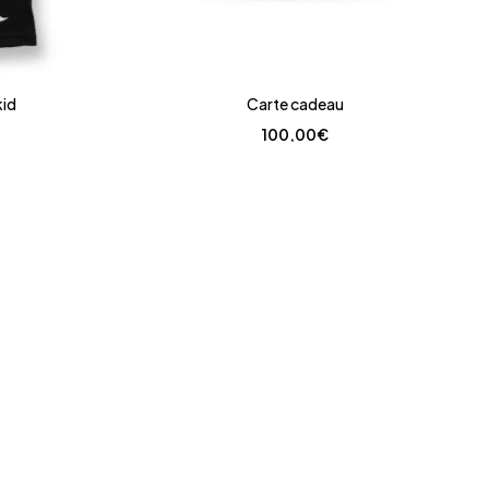
kid
Carte cadeau
100,00
€