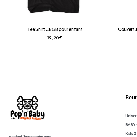
Tee Shirt CBGB pour enfant
Couvertur
19,90
€
Bout
Univer
BABY 
Kids 3
contact@popnbaby.com