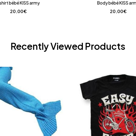
shirt bébé KISS army
Body bébé KISS ar
20,00
€
20,00
€
Recently Viewed Products