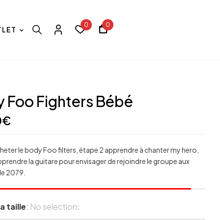
0
0
TLET
 Foo Fighters Bébé
0
€
heter le body Foo filters, étape 2 apprendre à chanter my hero,
prendre la guitare pour envisager de rejoindre le groupe aux
de 2079.
a taille
:
No selection