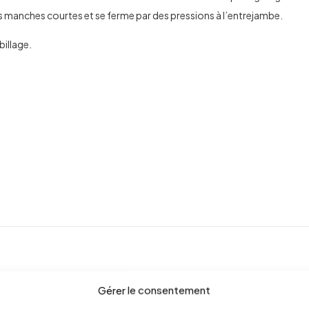
es manches courtes et se ferme par des pressions à l’entrejambe.
billage.
You may also like…
Gérer le consentement