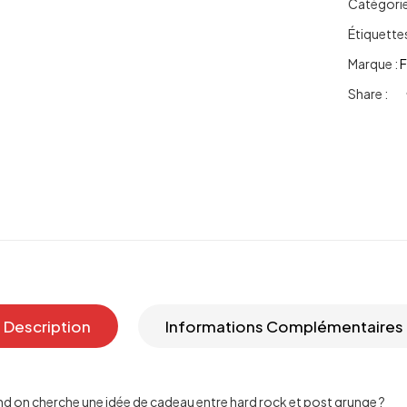
Catégorie
Étiquettes
Marque :
F
Share :
Description
Informations Complémentaires
nd on cherche une idée de cadeau entre hard rock et post grunge ?