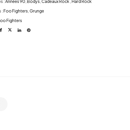
s :
Années 90
,
Bodys
,
Cadeaux Rock
,
Hard Rock
 :
Foo Fighters
,
Grunge
oo Fighters