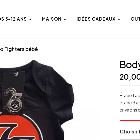
DS 3-12 ANS
MAISON
IDÉES CADEAUX
OU
o Fighters bébé
Body
20,0
Étape 1 ac
étape 3 ap
environs 
Choisir l