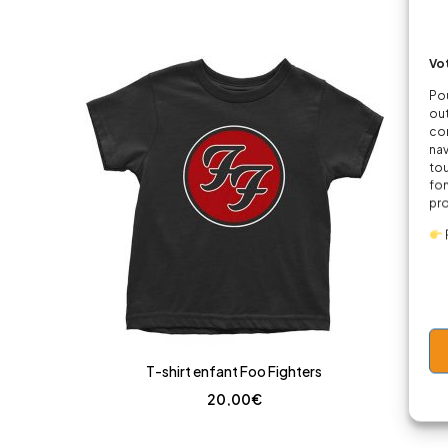
Vot
Pou
out
cor
nav
tou
fon
pr
T-shirt enfant Foo Fighters
20,00
€