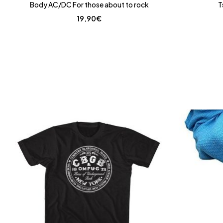
Body AC/DC For those about to rock
T
19,90
€