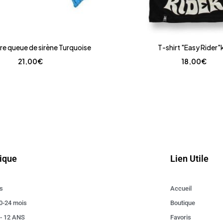
e queue de sirène Turquoise
T-shirt "Easy Rider"
21,00
€
18,00
€
ique
Lien Utile
s
Accueil
0-24 mois
Boutique
 - 12 ANS
Favoris