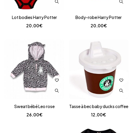
Lot bodies Harry Potter
Body-robe Harry Potter
20,00
€
20,00
€
Sweat bébé Leo rose
Tasse à bec baby ducks coffee
26,00
€
12,00
€