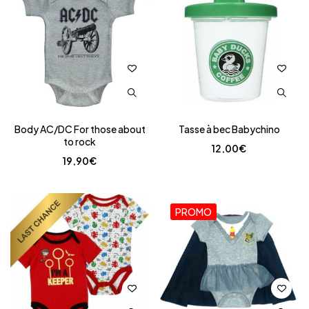
Body AC/DC For those about
Tasse à bec Babychino
to rock
12,00
€
19,90
€
PROMO