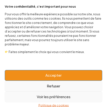
Votre confidentialité, c’est important pour nous
Pour vous offrir la meilleure expérience possible sur notre site, nous
Combinaison sleep'n play
Body AC/DC bébé horns
utilisons des outils comme les cookies. Ils nous permettent de faire
Muchas Lucas
20,00
€
fonctionner le site correctement, de comprendre ce que vous
29,00
€
appréciez et d’améliorer votre navigation. Vous pouvez choisir
d’accepter ou de refuser ces technologies à tout moment. Si vous
refusez, certaines fonctionnalités pourraient ne pas fonctionner
parfaitement, mais vous pourrez toujours utiliser le site sans
-30%
problème majeur.
Faites simplement le choix qui vous convient le mieux.
Accepter
Refuser
Body Mega Man 80's
Rock Hand Tee
Voir les préférences
14,00
€
19,90
€
11,00
€
Politique de cookies