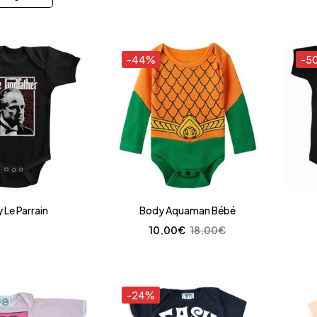
-44%
-5
 Le Parrain
Body Aquaman Bébé
10,00
€
18,00
€
-24%