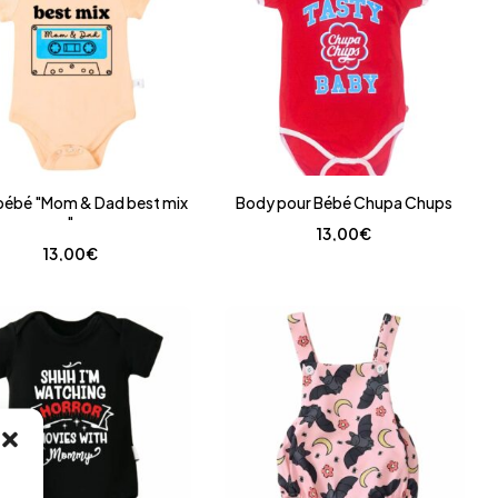
bébé "Mom & Dad best mix
Body pour Bébé Chupa Chups
"
13,00
€
13,00
€