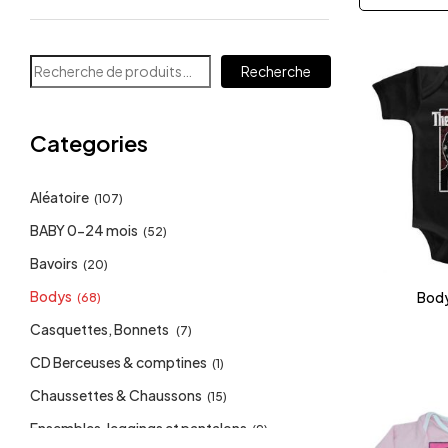
Recherche
Categories
Aléatoire
(107)
BABY 0-24 mois
(52)
Bavoirs
(20)
Bodys
Body
(68)
Casquettes, Bonnets
(7)
CD Berceuses & comptines
(1)
Chaussettes & Chaussons
(15)
Ensembles, leggings et pantalons
(9)