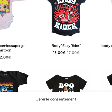
omics supergirl
Body "Easy Rider"
body 
artoon
13,00
€
17,00
€
12,00
€
Gérer le consentement