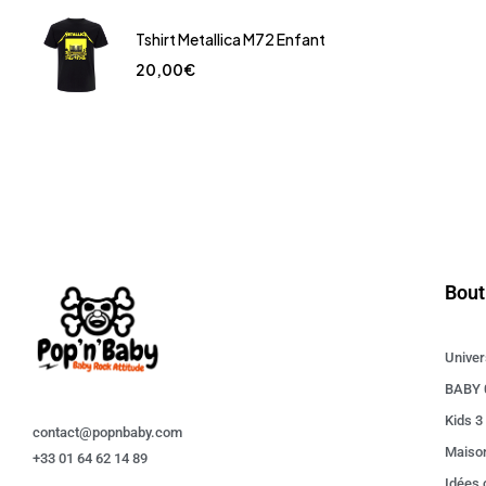
Tshirt Metallica M72 Enfant
20,00
€
Bout
Univer
BABY 
Kids 3
contact@popnbaby.com
Maiso
+33 01 64 62 14 89
Idées