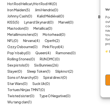
Hot Rod Hellcat/Hot Rod HK
(0)
Vot
Iron Maiden
(5)
Jimi Hendrix
(0)
Johnny Cash
(0)
Kalid Médiéval
(0)
Body M
Pou
out
KISS
(5)
Lynard Skynard
(0)
Marvel
(0)
14,0
cor
Mastodon
(0)
Metallica
(0)
nav
Metallimonsters
(0)
Motorhead
(0)
tou
fon
NFL
(0)
Nirvana
(4)
Opeth
(2)
pr
Ozzy Osbourne
(0)
Pink Floyd
(4)
Pop’n baby
(0)
Queen
(4)
Ramones
(0)
Rolling Stones
(0)
RUN DMC
(0)
Sex pistols
(0)
Six Bunnies
(26)
Slayer
(0)
Sleep Token
(1)
Slipknot
(2)
Sons of Anarchy
(0)
Spiral direct
(0)
Star Wars
(0)
Suck Uk
(0)
Tortues Ninjas TMNT
(0)
Twisted sister
(0)
Type O Negative
(0)
Wu tang clan
(1)