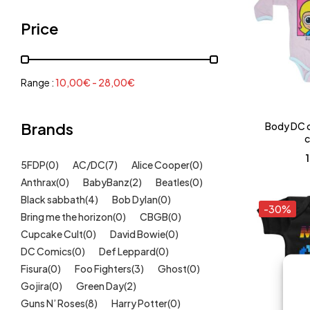
Grenouillères, pyjamas
(30)
Price
Mode Fille
(18)
Mode Garçon
(38)
Sweat, pulls, gilets
(6)
Range :
10,00
€
-
28,00
€
Tee-Shirts
(14)
Tétines
Brands
(11)
Body DC c
c
Idées cadeaux
(325)
5FDP
(0)
AC/DC
(7)
Alice Cooper
(0)
Kids
(209)
Anthrax
(0)
BabyBanz
(2)
Beatles
(0)
Maison
(51)
Black sabbath
(4)
Bob Dylan
(0)
-30%
Outlet
Bring me the horizon
(40)
(0)
CBGB
(0)
Cupcake Cult
(0)
David Bowie
(0)
Univers
(422)
DC Comics
(0)
Def Leppard
(0)
Fisura
(0)
Foo Fighters
(3)
Ghost
(0)
Gojira
(0)
Green Day
(2)
Guns N’ Roses
(8)
Harry Potter
(0)