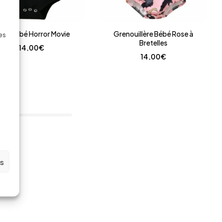
dy bébé Horror Movie
Grenouillère Bébé Rose à
des
Bretelles
14,00
€
14,00
€
em(s)
es