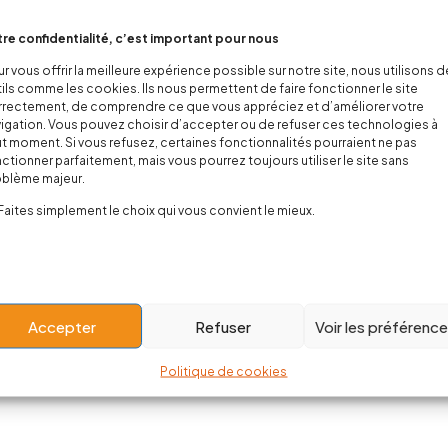
re confidentialité, c’est important pour nous
ega Man 80's
Body bébé “Boo Yeah”
Bo
r vous offrir la meilleure expérience possible sur notre site, nous utilisons 
ils comme les cookies. Ils nous permettent de faire fonctionner le site
0
€
19,90
€
14,00
€
rectement, de comprendre ce que vous appréciez et d’améliorer votre
igation. Vous pouvez choisir d’accepter ou de refuser ces technologies à
t moment. Si vous refusez, certaines fonctionnalités pourraient ne pas
ctionner parfaitement, mais vous pourrez toujours utiliser le site sans
oblème majeur.
Showing 1–12 of 68 it
Faites simplement le choix qui vous convient le mieux.
Load More
Accepter
Refuser
Voir les préférenc
Politique de cookies