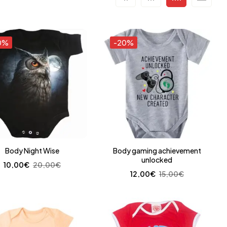
0%
-20%
Body Night Wise
Body gaming achievement
unlocked
10,00
€
20,00
€
12,00
€
15,00
€