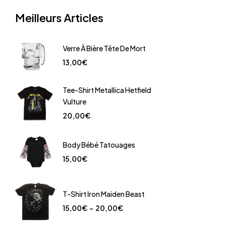
Meilleurs Articles
Verre À Bière Tête De Mort
13,00
€
Tee-Shirt Metallica Hetfield
Vulture
20,00
€
Body Bébé Tatouages
15,00
€
T-Shirt Iron Maiden Beast
15,00
€
–
20,00
€