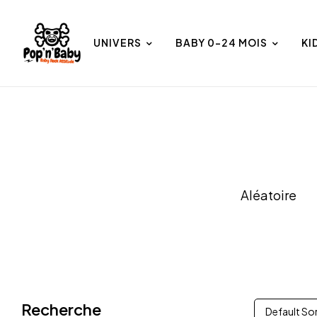
UNIVERS
BABY 0-24 MOIS
KI
et
Univers
Aléatoire
Recherche
Default So