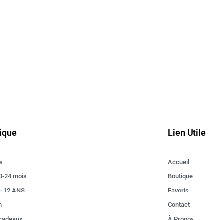
ique
Lien Utile
s
Accueil
0-24 mois
Boutique
 - 12 ANS
Favoris
n
Contact
 cadeaux
À Propos