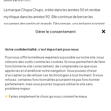
La marque Chupa Chups, créée dans les années 50 et rendue
mythique dans les années 90. Elle continue de bercer les
souvenirs des petits et grands. Désormais, vos enfants portent
fièrement ce symbole sucré de l’époque de ces
bonbons
. Entre
Gérer le consentement
confort, style et nostalgie, ce body est l’allié parfait pour les
bébés
Tasty Baby
qui auront déjà tout pour plaire !
Votre confidentialité, c’est important pour nous
Pour vous offrir la meilleure expérience possible sur notre site, nous
Informations complémentaires
utilisons des outils comme les cookies. Ils nous permettent de faire
fonctionner le site correctement, de comprendre ce que vous
appréciez et d’améliorer votre navigation. Vous pouvez choisir
d’accepter ou de refuser ces technologies à tout moment. Si vous
refusez, certaines fonctionnalités pourraient ne pas fonctionner
parfaitement, mais vous pourrez toujours utiliser le site sans
problème majeur.
Faites simplement le choix qui vous convient le mieux.