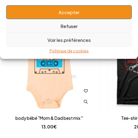
Related Products
Accepter
Refuser
Voir les préférences
Politique de cookies
body bébé "Mom & Dad best mix "
Tee-shir
13,00
€
2