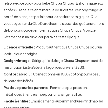
rétro avec ce body pour bébé
Chupa Chups
! En hommage aux
années 90 et à la célèbre marque de sucettes, ce body rouge vif,
bordé de blanc, est parfait pour les petits nostalgiques. Que
vous soyez fan du Club Dorothée mais aussi des goûters remplis
de bonbons ou des emblématiques Chupa Chups. Alors,ce
vêtement est un clin d’œil parfait à cette époque!
Licence officielle :
Produit authentique Chupa Chups pour un
look unique et original.
Design vintage :
Sérigraphie du logo Chupa Chups entouré de
l’inscription
Tasty Baby
à la façon des universités US.
Confort absolu :
Confectionné en 100% coton pour la peau
délicate des bébés.
Pratique pour les parents :
Fermeture par pressions
métalliques à l’entrejambe pour un change facilité.
Facile à enfiler :
Empiècements aux emmanchures fin d’habiller
bébé sans effort.