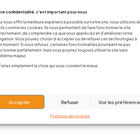
re confidentialité, c’est important pour nous
bébé Nirvana
Body "Mom & Dad Forever" Girl
Bod
r vous offrir la meilleure expérience possible sur notre site, nous utilisons 
0,00
€
17,00
€
ils comme les cookies. Ils nous permettent de faire fonctionner le site
rectement, de comprendre ce que vous appréciez et d’améliorer votre
igation. Vous pouvez choisir d’accepter ou de refuser ces technologies à
t moment. Si vous refusez, certaines fonctionnalités pourraient ne pas
ctionner parfaitement, mais vous pourrez toujours utiliser le site sans
Showing 1–12 of 68 it
oblème majeur.
Faites simplement le choix qui vous convient le mieux.
Load More
Accepter
Refuser
Voir les préférenc
Politique de cookies