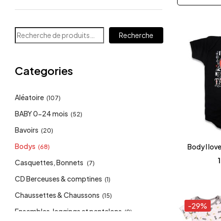
Recherche
Categories
Aléatoire
(107)
BABY 0-24 mois
(52)
Bavoirs
(20)
Bodys
Body I lov
(68)
Casquettes, Bonnets
(7)
CD Berceuses & comptines
(1)
Chaussettes & Chaussons
(15)
-29%
Ensembles, leggings et pantalons
(9)