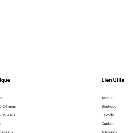
ique
Lien Utile
s
Accueil
0-24 mois
Boutique
 - 12 ANS
Favoris
n
Contact
 cadeaux
À Propos