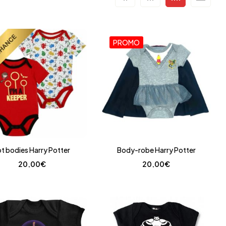
PROMO
ot bodies Harry Potter
Body-robe Harry Potter
20,00
€
20,00
€