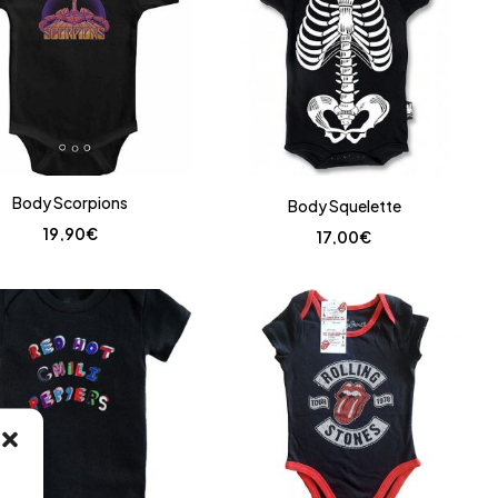
Body Scorpions
Body Squelette
19,90
€
17,00
€