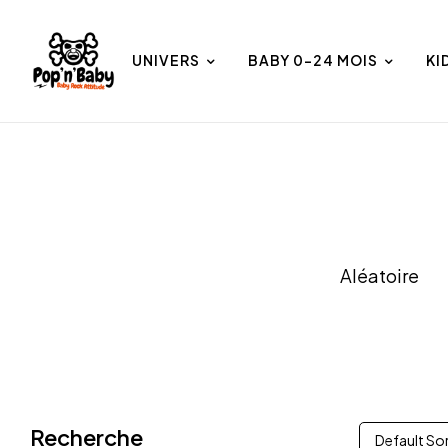
UNIVERS
BABY 0-24 MOIS
KI
et
Univers
Aléatoire
Recherche
Default So