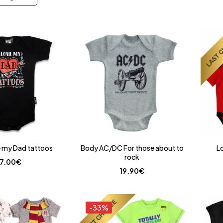
e my Dad tattoos
Body AC/DC For those about to
L
rock
17,00
€
19,90
€
-33%