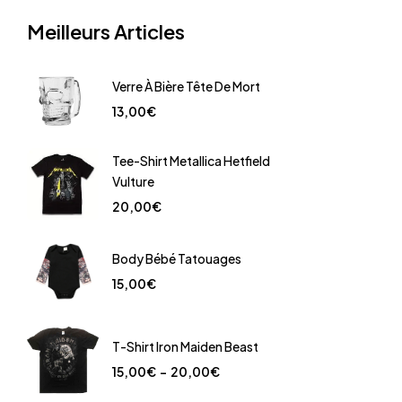
Meilleurs Articles
Verre À Bière Tête De Mort
13,00
€
Tee-Shirt Metallica Hetfield
Vulture
20,00
€
Body Bébé Tatouages
15,00
€
T-Shirt Iron Maiden Beast
15,00
€
–
20,00
€