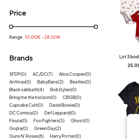
Grenouillères, pyjamas
(30)
Price
Mode Fille
(18)
Mode Garçon
(38)
Sweat, pulls, gilets
(6)
Range :
10,00
€
-
28,00
€
Tee-Shirts
(14)
Tétines
Brands
(11)
Lot 3 bod
25,0
Idées cadeaux
(325)
5FDP
(0)
AC/DC
(7)
Alice Cooper
(0)
Kids
(209)
Anthrax
(0)
BabyBanz
(2)
Beatles
(0)
Maison
(51)
Black sabbath
(4)
Bob Dylan
(0)
Outlet
Bring me the horizon
(40)
(0)
CBGB
(0)
Cupcake Cult
(0)
David Bowie
(0)
Univers
(422)
DC Comics
(0)
Def Leppard
(0)
Fisura
(0)
Foo Fighters
(3)
Ghost
(0)
Gojira
(0)
Green Day
(2)
Guns N’ Roses
(8)
Harry Potter
(0)