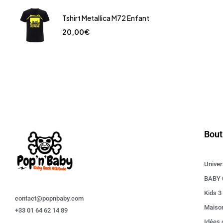
Tshirt Metallica M72 Enfant
20,00
€
Bout
Univer
BABY 
Kids 3
contact@popnbaby.com
Maiso
+33 01 64 62 14 89
Idées