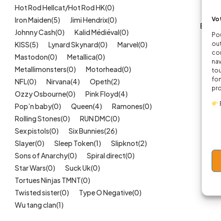
Hot Rod Hellcat/Hot Rod HK
(0)
Vot
Iron Maiden
(5)
Jimi Hendrix
(0)
Body 
Johnny Cash
(0)
Kalid Médiéval
(0)
Pou
2
out
KISS
(5)
Lynard Skynard
(0)
Marvel
(0)
cor
Mastodon
(0)
Metallica
(0)
nav
Metallimonsters
(0)
Motorhead
(0)
tou
fon
NFL
(0)
Nirvana
(4)
Opeth
(2)
pr
Ozzy Osbourne
(0)
Pink Floyd
(4)
Pop’n baby
(0)
Queen
(4)
Ramones
(0)
Rolling Stones
(0)
RUN DMC
(0)
Sex pistols
(0)
Six Bunnies
(26)
Slayer
(0)
Sleep Token
(1)
Slipknot
(2)
Sons of Anarchy
(0)
Spiral direct
(0)
Star Wars
(0)
Suck Uk
(0)
Tortues Ninjas TMNT
(0)
Twisted sister
(0)
Type O Negative
(0)
Wu tang clan
(1)