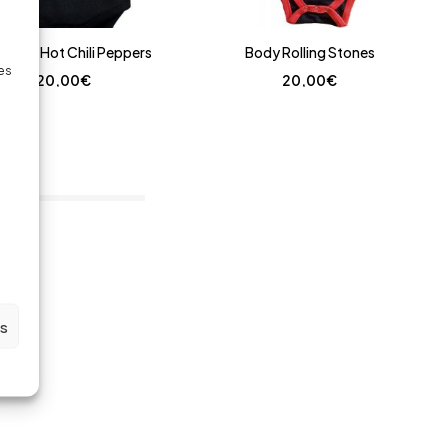
y Red Hot Chili Peppers
Body Rolling Stones
des
20,00
€
20,00
€
em(s)
es