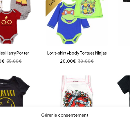
ies Harry Potter
Lot t-shirt+body Tortues Ninjas
0
€
35,00
€
20,00
€
30,00
€
Gérer le consentement