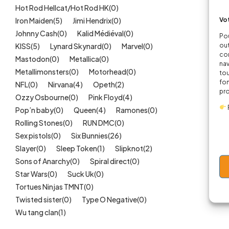
Hot Rod Hellcat/Hot Rod HK
(0)
Vot
Iron Maiden
(5)
Jimi Hendrix
(0)
Johnny Cash
(0)
Kalid Médiéval
(0)
Pou
out
KISS
(5)
Lynard Skynard
(0)
Marvel
(0)
cor
Mastodon
(0)
Metallica
(0)
nav
Metallimonsters
(0)
Motorhead
(0)
tou
fon
NFL
(0)
Nirvana
(4)
Opeth
(2)
pr
Ozzy Osbourne
(0)
Pink Floyd
(4)
Pop’n baby
(0)
Queen
(4)
Ramones
(0)
Rolling Stones
(0)
RUN DMC
(0)
Sex pistols
(0)
Six Bunnies
(26)
Slayer
(0)
Sleep Token
(1)
Slipknot
(2)
Sons of Anarchy
(0)
Spiral direct
(0)
Star Wars
(0)
Suck Uk
(0)
Tortues Ninjas TMNT
(0)
Twisted sister
(0)
Type O Negative
(0)
Wu tang clan
(1)