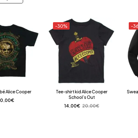
-30%
-3
ébé Alice Cooper
Tee-shirt kid Alice Cooper
Sweat
School’s Out
0,00
€
14,00
€
20,00
€