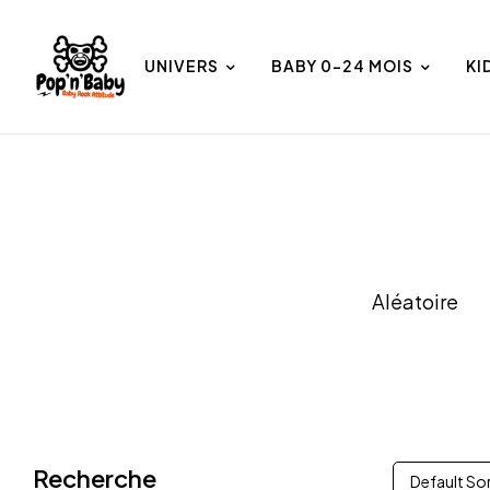
UNIVERS
BABY 0-24 MOIS
KI
et
Univers
Aléatoire
Recherche
Default So