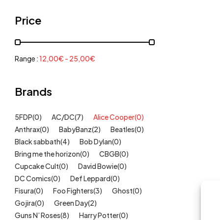
Grenouillères, pyjamas
(30)
Price
Mode Fille
(18)
Mode Garçon
(38)
Sweat, pulls, gilets
(6)
Range :
12,00
€
-
25,00
€
Tee-Shirts
(14)
Tétines
Brands
(11)
Idées cadeaux
(325)
5FDP
(0)
AC/DC
(7)
Alice Cooper
(0)
Kids
(209)
Anthrax
(0)
BabyBanz
(2)
Beatles
(0)
Maison
(51)
Black sabbath
(4)
Bob Dylan
(0)
Outlet
Bring me the horizon
(40)
(0)
CBGB
(0)
Cupcake Cult
(0)
David Bowie
(0)
Univers
(422)
DC Comics
(0)
Def Leppard
(0)
Fisura
(0)
Foo Fighters
(3)
Ghost
(0)
Gojira
(0)
Green Day
(2)
Guns N’ Roses
(8)
Harry Potter
(0)