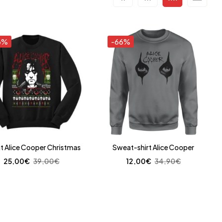
6%
-66%
 Alice Cooper Christmas
Sweat-shirt Alice Cooper
25,00
€
39,00
€
12,00
€
34,90
€