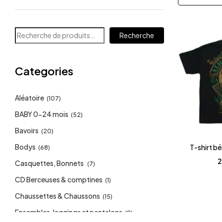
Recherche
Categories
Aléatoire
(107)
BABY 0-24 mois
(52)
Bavoirs
(20)
Bodys
T-shirt b
(68)
2
Casquettes, Bonnets
(7)
CD Berceuses & comptines
(1)
Chaussettes & Chaussons
(15)
Ensembles, leggings et pantalons
(9)