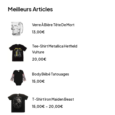
Meilleurs Articles
Verre À Bière Tête De Mort
13,00
€
Tee-Shirt Metallica Hetfield
Vulture
20,00
€
Body Bébé Tatouages
15,00
€
T-Shirt Iron Maiden Beast
15,00
€
–
20,00
€