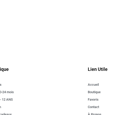
ique
Lien Utile
s
Accueil
0-24 mois
Boutique
 - 12 ANS
Favoris
n
Contact
 cadeaux
À Propos