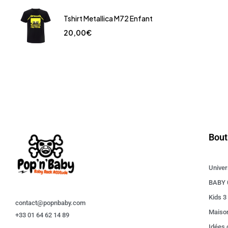
Tshirt Metallica M72 Enfant
20,00
€
Bout
Univer
BABY 
Kids 3
contact@popnbaby.com
Maiso
+33 01 64 62 14 89
Idées