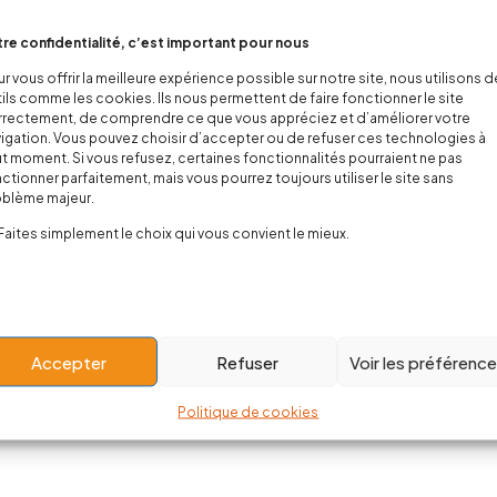
re confidentialité, c’est important pour nous
r vous offrir la meilleure expérience possible sur notre site, nous utilisons 
ils comme les cookies. Ils nous permettent de faire fonctionner le site
rectement, de comprendre ce que vous appréciez et d’améliorer votre
igation. Vous pouvez choisir d’accepter ou de refuser ces technologies à
t moment. Si vous refusez, certaines fonctionnalités pourraient ne pas
ctionner parfaitement, mais vous pourrez toujours utiliser le site sans
oblème majeur.
Faites simplement le choix qui vous convient le mieux.
Accepter
Refuser
Voir les préférenc
Politique de cookies