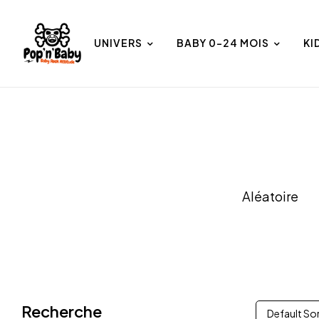
UNIVERS
BABY 0-24 MOIS
KI
et
Univers
Aléatoire
Recherche
Default So