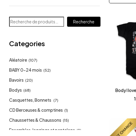
Recherche
Categories
Aléatoire
(107)
BABY 0-24 mois
(52)
Bavoirs
(20)
Bodys
Body I lov
(68)
Casquettes, Bonnets
(7)
CD Berceuses & comptines
(1)
Chaussettes & Chaussons
(15)
Ensembles, leggings et pantalons
(9)