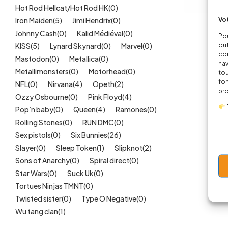
Hot Rod Hellcat/Hot Rod HK
(0)
Vot
Iron Maiden
(5)
Jimi Hendrix
(0)
Body
Johnny Cash
(0)
Kalid Médiéval
(0)
Pou
out
KISS
(5)
Lynard Skynard
(0)
Marvel
(0)
cor
Mastodon
(0)
Metallica
(0)
nav
Metallimonsters
(0)
Motorhead
(0)
tou
fon
NFL
(0)
Nirvana
(4)
Opeth
(2)
pr
Ozzy Osbourne
(0)
Pink Floyd
(4)
Pop’n baby
(0)
Queen
(4)
Ramones
(0)
Rolling Stones
(0)
RUN DMC
(0)
Sex pistols
(0)
Six Bunnies
(26)
Slayer
(0)
Sleep Token
(1)
Slipknot
(2)
Sons of Anarchy
(0)
Spiral direct
(0)
Star Wars
(0)
Suck Uk
(0)
Tortues Ninjas TMNT
(0)
Twisted sister
(0)
Type O Negative
(0)
Wu tang clan
(1)