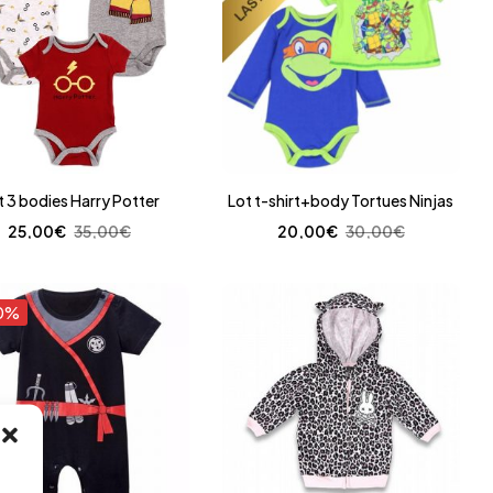
t 3 bodies Harry Potter
Lot t-shirt+body Tortues Ninjas
25,00
€
35,00
€
20,00
€
30,00
€
0%