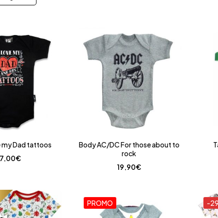
e my Dad tattoos
Body AC/DC For those about to
T
rock
17,00
€
19,90
€
PROMO
-2