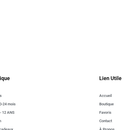
ique
Lien Utile
s
Accueil
0-24 mois
Boutique
 - 12 ANS
Favoris
n
Contact
 cadeaux
À Propos