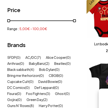
Grenouillères, pyjamas
(30)
Price
Mode Fille
(18)
Mode Garçon
(38)
Sweat, pulls, gilets
(6)
Range :
5,00
€
-
100,00
€
Tee-Shirts
(14)
Tétines
Brands
(11)
Lot bodi
2
Idées cadeaux
(325)
5FDP
(0)
AC/DC
(7)
Alice Cooper
(0)
Kids
(209)
Anthrax
(0)
BabyBanz
(2)
Beatles
(0)
Maison
(51)
Black sabbath
(4)
Bob Dylan
(0)
Outlet
Bring me the horizon
(40)
(0)
CBGB
(0)
Cupcake Cult
(0)
David Bowie
(0)
Univers
(422)
DC Comics
(0)
Def Leppard
(0)
Fisura
(0)
Foo Fighters
(3)
Ghost
(0)
Gojira
(0)
Green Day
(2)
Guns N’ Roses
(8)
Harry Potter
(0)