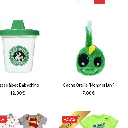
asse à bec Babychino
Cache Oreille "Monster Luv"
12,00
€
7,00
€
9%
-33%