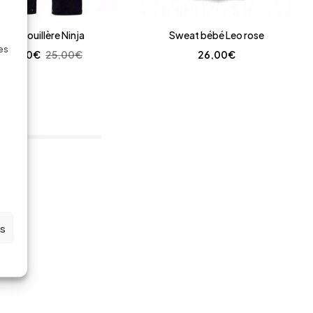
Grenouillère Ninja
Sweat bébé Leo rose
des
15,00
€
25,00
€
26,00
€
em(s)
es