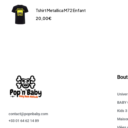
Tshirt Metallica M72 Enfant
20,00
€
Bout
Univer
BABY 
Kids 3
contact@popnbaby.com
Maiso
+33 01 64 62 14 89
Idées