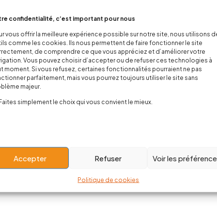
re confidentialité, c’est important pour nous
 Scorpions
Barboteuse manga bébé
r vous offrir la meilleure expérience possible sur notre site, nous utilisons 
19,90
€
20,00
€
ils comme les cookies. Ils nous permettent de faire fonctionner le site
rectement, de comprendre ce que vous appréciez et d’améliorer votre
igation. Vous pouvez choisir d’accepter ou de refuser ces technologies à
t moment. Si vous refusez, certaines fonctionnalités pourraient ne pas
ctionner parfaitement, mais vous pourrez toujours utiliser le site sans
Showing 1–12 of 446 it
oblème majeur.
Faites simplement le choix qui vous convient le mieux.
Load More
Accepter
Refuser
Voir les préférenc
Politique de cookies