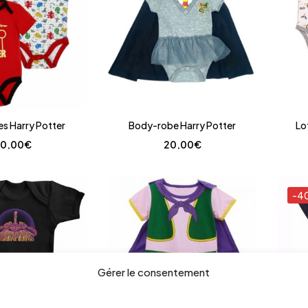
es Harry Potter
Body-robe Harry Potter
Lo
0,00
€
20,00
€
-4
Gérer le consentement