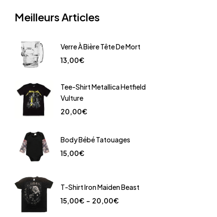
Meilleurs Articles
Verre À Bière Tête De Mort
13,00
€
Tee-Shirt Metallica Hetfield
Vulture
20,00
€
Body Bébé Tatouages
15,00
€
T-Shirt Iron Maiden Beast
15,00
€
–
20,00
€