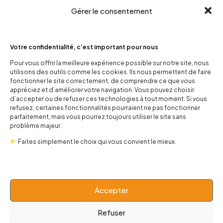
Gérer le consentement
Votre confidentialité, c’est important pour nous
Pour vous offrir la meilleure expérience possible sur notre site, nous
utilisons des outils comme les cookies. Ils nous permettent de faire
contact@popnbaby.com
fonctionner le site correctement, de comprendre ce que vous
+33 01 64 62 14 89
appréciez et d’améliorer votre navigation. Vous pouvez choisir
d’accepter ou de refuser ces technologies à tout moment. Si vous
refusez, certaines fonctionnalités pourraient ne pas fonctionner
Follow us
parfaitement, mais vous pourrez toujours utiliser le site sans
problème majeur.
Faites simplement le choix qui vous convient le mieux.
Boutique
Accepter
Univers
Refuser
BABY 0-24 mois