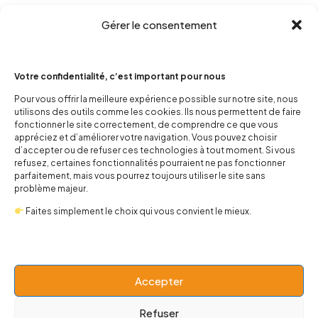
Gérer le consentement
Votre confidentialité, c’est important pour nous
Pour vous offrir la meilleure expérience possible sur notre site, nous
utilisons des outils comme les cookies. Ils nous permettent de faire
fonctionner le site correctement, de comprendre ce que vous
contact@popnbaby.com
appréciez et d’améliorer votre navigation. Vous pouvez choisir
+33 01 64 62 14 89
d’accepter ou de refuser ces technologies à tout moment. Si vous
refusez, certaines fonctionnalités pourraient ne pas fonctionner
Follow us
parfaitement, mais vous pourrez toujours utiliser le site sans
problème majeur.
Faites simplement le choix qui vous convient le mieux.
Boutique
Accepter
Refuser
Univers