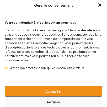
Gérer le consentement
Votre confidentialité, c’est important pour nous
Pour vous offrir la meilleure expérience possible sur notre site, nous
utilisons des outils comme les cookies. Ils nous permettent de faire
contact@popnbaby.com
fonctionner le site correctement, de comprendre ce que vous
+33 01 64 62 14 89
appréciez et d’améliorer votre navigation. Vous pouvez choisir
d’accepter ou de refuser ces technologies à tout moment. Si vous
refusez, certaines fonctionnalités pourraient ne pas fonctionner
Follow us
parfaitement, mais vous pourrez toujours utiliser le site sans
problème majeur.
Faites simplement le choix qui vous convient le mieux.
Boutique
Accepter
Univers
Refuser
BABY 0-24 mois