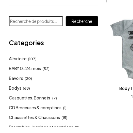
Recherche
Categories
Aléatoire
(107)
BABY 0-24 mois
(52)
Bavoirs
(20)
Bodys
Body T
(68)
Casquettes, Bonnets
(7)
CD Berceuses & comptines
(1)
Chaussettes & Chaussons
(15)
Ensembles, leggings et pantalons
(9)