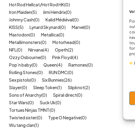
Hot Rod Hellcat/Hot Rod HK
(0)
Vot
Iron Maiden
(5)
Jimi Hendrix
(0)
Johnny Cash
(0)
Kalid Médiéval
(0)
Pou
out
KISS
(5)
Lynard Skynard
(0)
Marvel
(0)
cor
Mastodon
(0)
Metallica
(0)
nav
Metallimonsters
(0)
Motorhead
(0)
tou
fon
NFL
(0)
Nirvana
(4)
Opeth
(2)
pr
Ozzy Osbourne
(0)
Pink Floyd
(4)
Pop’n baby
(0)
Queen
(4)
Ramones
(0)
Rolling Stones
(0)
RUN DMC
(0)
Sex pistols
(0)
Six Bunnies
(26)
Slayer
(0)
Sleep Token
(1)
Slipknot
(2)
Sons of Anarchy
(0)
Spiral direct
(0)
Star Wars
(0)
Suck Uk
(0)
Tortues Ninjas TMNT
(0)
Twisted sister
(0)
Type O Negative
(0)
Wu tang clan
(1)