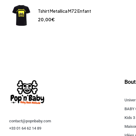
Tshirt Metallica M72 Enfant
20,00
€
Bout
Univer
BABY 
Kids 3
contact@popnbaby.com
Maiso
+33 01 64 62 14 89
Idées