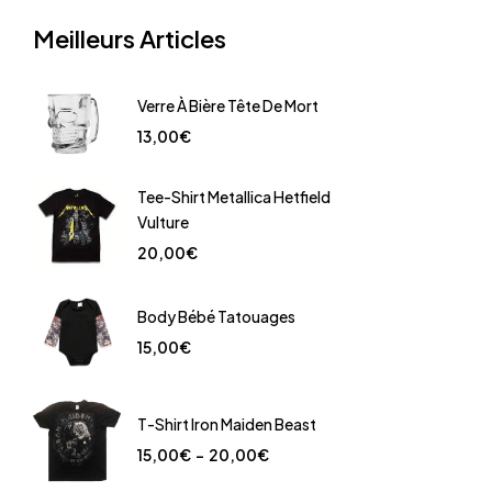
Meilleurs Articles
Verre À Bière Tête De Mort
13,00
€
Tee-Shirt Metallica Hetfield
Vulture
20,00
€
Body Bébé Tatouages
15,00
€
T-Shirt Iron Maiden Beast
15,00
€
–
20,00
€