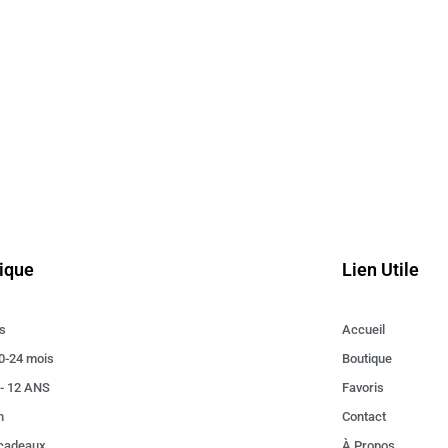
ique
Lien Utile
s
Accueil
0-24 mois
Boutique
 - 12 ANS
Favoris
n
Contact
 cadeaux
À Propos