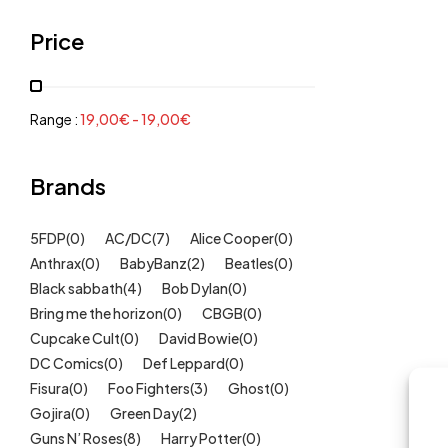
Grenouillères, pyjamas
(30)
Price
Mode Fille
(18)
Mode Garçon
(38)
Sweat, pulls, gilets
(6)
Range :
19,00
€
-
19,00
€
Tee-Shirts
(14)
Tétines
Brands
(11)
Idées cadeaux
(325)
5FDP
(0)
AC/DC
(7)
Alice Cooper
(0)
Kids
(209)
Anthrax
(0)
BabyBanz
(2)
Beatles
(0)
Maison
(51)
Black sabbath
(4)
Bob Dylan
(0)
Outlet
Bring me the horizon
(40)
(0)
CBGB
(0)
Cupcake Cult
(0)
David Bowie
(0)
Univers
(422)
DC Comics
(0)
Def Leppard
(0)
Fisura
(0)
Foo Fighters
(3)
Ghost
(0)
Gojira
(0)
Green Day
(2)
Guns N’ Roses
(8)
Harry Potter
(0)