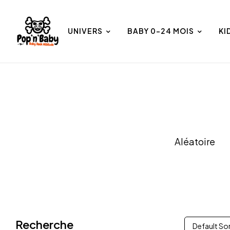
UNIVERS
BABY 0-24 MOIS
KI
et
Univers
Aléatoire
Recherche
Default So