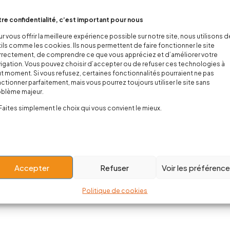
re confidentialité, c’est important pour nous
r vous offrir la meilleure expérience possible sur notre site, nous utilisons 
ils comme les cookies. Ils nous permettent de faire fonctionner le site
rectement, de comprendre ce que vous appréciez et d’améliorer votre
igation. Vous pouvez choisir d’accepter ou de refuser ces technologies à
t moment. Si vous refusez, certaines fonctionnalités pourraient ne pas
ctionner parfaitement, mais vous pourrez toujours utiliser le site sans
oblème majeur.
Faites simplement le choix qui vous convient le mieux.
Accepter
Refuser
Voir les préférenc
Politique de cookies