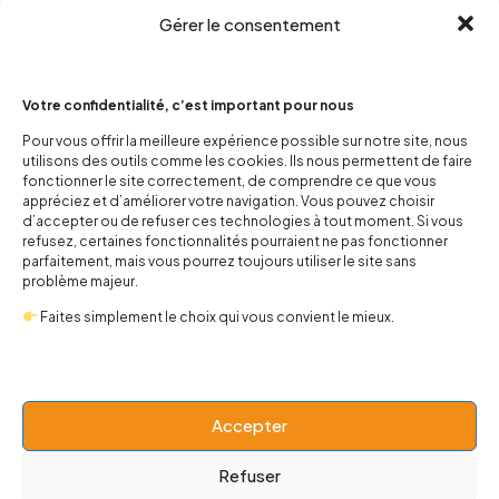
Gérer le consentement
Votre confidentialité, c’est important pour nous
Pour vous offrir la meilleure expérience possible sur notre site, nous
utilisons des outils comme les cookies. Ils nous permettent de faire
contact@popnbaby.com
fonctionner le site correctement, de comprendre ce que vous
+33 01 64 62 14 89
appréciez et d’améliorer votre navigation. Vous pouvez choisir
d’accepter ou de refuser ces technologies à tout moment. Si vous
refusez, certaines fonctionnalités pourraient ne pas fonctionner
Follow us
parfaitement, mais vous pourrez toujours utiliser le site sans
problème majeur.
Faites simplement le choix qui vous convient le mieux.
Boutique
Accepter
Univers
Refuser
BABY 0-24 mois