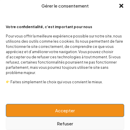
Gérer le consentement
Votre confidentialité, c’est important pour nous
Pour vous offrir la meilleure expérience possible sur notre site, nous
utilisons des outils comme les cookies. Ils nous permettent de faire
contact@popnbaby.com
fonctionner le site correctement, de comprendre ce que vous
+33 01 64 62 14 89
appréciez et d’améliorer votre navigation. Vous pouvez choisir
d’accepter ou de refuser ces technologies à tout moment. Si vous
refusez, certaines fonctionnalités pourraient ne pas fonctionner
Follow us
parfaitement, mais vous pourrez toujours utiliser le site sans
problème majeur.
Faites simplement le choix qui vous convient le mieux.
Boutique
Accepter
Univers
Refuser
BABY 0-24 mois