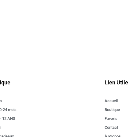
ique
Lien Utile
s
Accueil
0-24 mois
Boutique
 - 12 ANS
Favoris
n
Contact
 cadeaux
À Propos