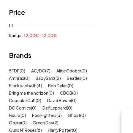
Grenouillères, pyjamas
(30)
Price
Mode Fille
(18)
Mode Garçon
(38)
Sweat, pulls, gilets
(6)
Range :
12,00
€
-
12,00
€
Tee-Shirts
(14)
Tétines
Brands
(11)
Idées cadeaux
(325)
5FDP
(0)
AC/DC
(7)
Alice Cooper
(0)
Kids
(209)
Anthrax
(0)
BabyBanz
(2)
Beatles
(0)
Maison
(51)
Black sabbath
(4)
Bob Dylan
(0)
Outlet
Bring me the horizon
(40)
(0)
CBGB
(0)
Cupcake Cult
(0)
David Bowie
(0)
Univers
(422)
DC Comics
(0)
Def Leppard
(0)
Fisura
(0)
Foo Fighters
(3)
Ghost
(0)
Gojira
(0)
Green Day
(2)
Guns N’ Roses
(8)
Harry Potter
(0)