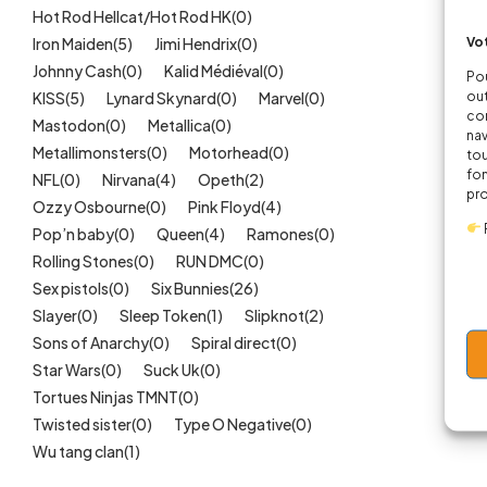
Hot Rod Hellcat/Hot Rod HK
(0)
Vot
Iron Maiden
(5)
Jimi Hendrix
(0)
Johnny Cash
(0)
Kalid Médiéval
(0)
Pou
out
KISS
(5)
Lynard Skynard
(0)
Marvel
(0)
cor
Mastodon
(0)
Metallica
(0)
nav
Metallimonsters
(0)
Motorhead
(0)
tou
fon
NFL
(0)
Nirvana
(4)
Opeth
(2)
pr
Ozzy Osbourne
(0)
Pink Floyd
(4)
Pop’n baby
(0)
Queen
(4)
Ramones
(0)
Rolling Stones
(0)
RUN DMC
(0)
Sex pistols
(0)
Six Bunnies
(26)
Slayer
(0)
Sleep Token
(1)
Slipknot
(2)
Sons of Anarchy
(0)
Spiral direct
(0)
Star Wars
(0)
Suck Uk
(0)
Tortues Ninjas TMNT
(0)
Twisted sister
(0)
Type O Negative
(0)
Wu tang clan
(1)