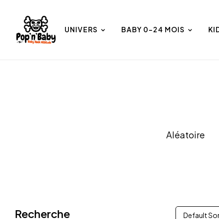
UNIVERS
BABY 0-24 MOIS
KI
et
Univers
Aléatoire
Recherche
Default So