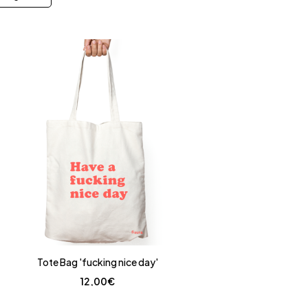
Tote Bag 'fucking nice day'
12,00
€