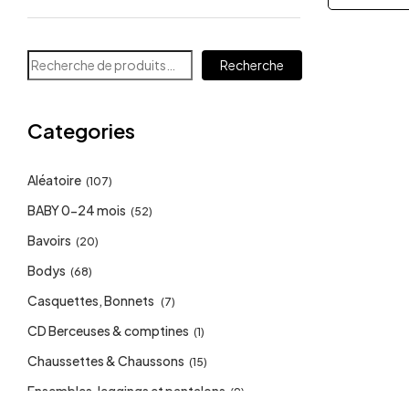
Recherche
Categories
Aléatoire
(107)
BABY 0-24 mois
(52)
Bavoirs
(20)
Bodys
(68)
Casquettes, Bonnets
(7)
CD Berceuses & comptines
(1)
Chaussettes & Chaussons
(15)
Ensembles, leggings et pantalons
(9)