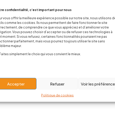
re confidentialité, c’est important pour nous
r vous offrir la meilleure expérience possible sur notre site, nous utilisons 
ils comme les cookies. Ils nous permettent de faire fonctionner le site
rectement, de comprendre ce que vous appréciez et d’améliorer votre
igation. Vous pouvez choisir d’accepter ou de refuser ces technologies à
t moment. Si vous refusez, certaines fonctionnalités pourraient ne pas
ctionner parfaitement, mais vous pourrez toujours utiliser le site sans
oblème majeur.
Faites simplement le choix qui vous convient le mieux.
Accepter
Refuser
Voir les préférenc
Politique de cookies