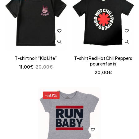
T-shirt noir “Kid Life”
T-shirt Red Hot Chili Peppers
pour enfants
11,00
€
20,00
€
20,00
€
-50%