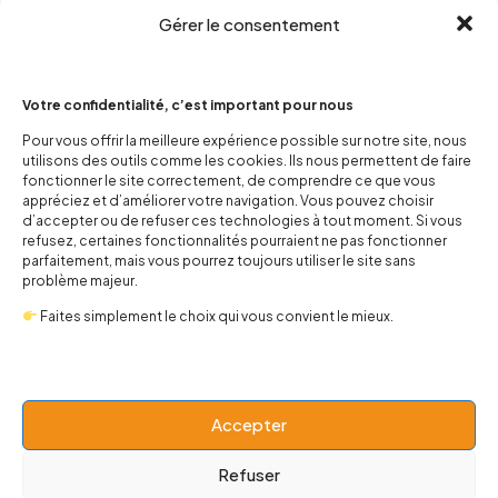
Gérer le consentement
Votre confidentialité, c’est important pour nous
Pour vous offrir la meilleure expérience possible sur notre site, nous
utilisons des outils comme les cookies. Ils nous permettent de faire
contact@popnbaby.com
fonctionner le site correctement, de comprendre ce que vous
+33 01 64 62 14 89
appréciez et d’améliorer votre navigation. Vous pouvez choisir
d’accepter ou de refuser ces technologies à tout moment. Si vous
refusez, certaines fonctionnalités pourraient ne pas fonctionner
Follow us
parfaitement, mais vous pourrez toujours utiliser le site sans
problème majeur.
Faites simplement le choix qui vous convient le mieux.
Boutique
Accepter
Univers
Refuser
BABY 0-24 mois