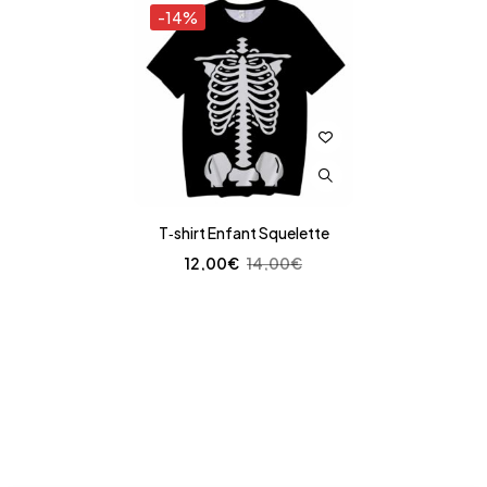
-14%
T‑shirt Enfant Squelette
12,00
€
14,00
€