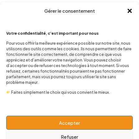
Gérer le consentement
Votre confidentialité, c’est important pour nous
Pour vous offrir la meilleure expérience possible sur notre site, nous
utilisons des outils comme les cookies. Ils nous permettent de faire
fonctionner le site correctement, de comprendre ce que vous
contact@popnbaby.com
appréciez et d’améliorer votre navigation. Vous pouvez choisir
+33 01 64 62 14 89
d’accepter ou de refuser ces technologies à tout moment. Si vous
refusez, certaines fonctionnalités pourraient ne pas fonctionner
Follow us
parfaitement, mais vous pourrez toujours utiliser le site sans
problème majeur.
Faites simplement le choix qui vous convient le mieux.
Boutique
Accepter
Refuser
Univers