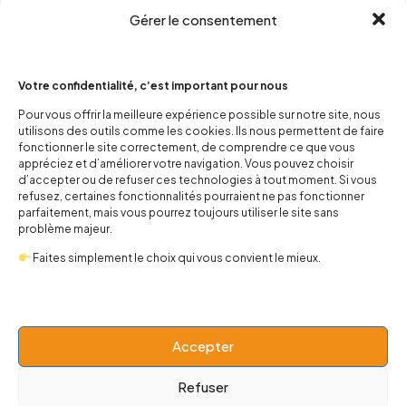
Gérer le consentement
Votre confidentialité, c’est important pour nous
Pour vous offrir la meilleure expérience possible sur notre site, nous
utilisons des outils comme les cookies. Ils nous permettent de faire
contact@popnbaby.com
fonctionner le site correctement, de comprendre ce que vous
+33 01 64 62 14 89
appréciez et d’améliorer votre navigation. Vous pouvez choisir
d’accepter ou de refuser ces technologies à tout moment. Si vous
refusez, certaines fonctionnalités pourraient ne pas fonctionner
Follow us
parfaitement, mais vous pourrez toujours utiliser le site sans
problème majeur.
Faites simplement le choix qui vous convient le mieux.
Boutique
Accepter
Univers
Refuser
BABY 0-24 mois