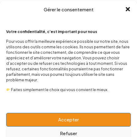
Gérer le consentement
Votre confidentialité, c’est important pour nous
Pour vous offrir la meilleure expérience possible sur notre site, nous
utilisons des outils comme les cookies. Ils nous permettent de faire
contact@popnbaby.com
fonctionner le site correctement, de comprendre ce que vous
appréciez et d’améliorer votre navigation. Vous pouvez choisir
+33 01 64 62 14 89
d’accepter ou de refuser ces technologies à tout moment. Si vous
refusez, certaines fonctionnalités pourraient ne pas fonctionner
Follow us
parfaitement, mais vous pourrez toujours utiliser le site sans
problème majeur.
Faites simplement le choix qui vous convient le mieux.
Boutique
Accepter
Univers
Refuser