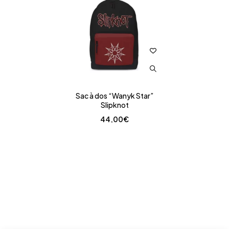
Sac à dos “Wanyk Star”
Slipknot
44,00
€