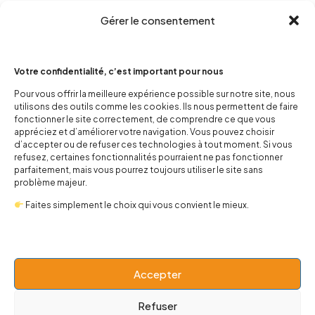
Gérer le consentement
Votre confidentialité, c’est important pour nous
Pour vous offrir la meilleure expérience possible sur notre site, nous
utilisons des outils comme les cookies. Ils nous permettent de faire
contact@popnbaby.com
fonctionner le site correctement, de comprendre ce que vous
appréciez et d’améliorer votre navigation. Vous pouvez choisir
+33 01 64 62 14 89
d’accepter ou de refuser ces technologies à tout moment. Si vous
refusez, certaines fonctionnalités pourraient ne pas fonctionner
Follow us
parfaitement, mais vous pourrez toujours utiliser le site sans
problème majeur.
Faites simplement le choix qui vous convient le mieux.
Boutique
Accepter
Univers
Refuser