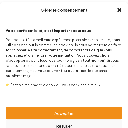
Gérer le consentement
Votre confidentialité, c’est important pour nous
Pour vous offrir la meilleure expérience possible sur notre site, nous
utilisons des outils comme les cookies. Ils nous permettent de faire
fonctionner le site correctement, de comprendre ce que vous
contact@popnbaby.com
appréciez et d’améliorer votre navigation. Vous pouvez choisir
+33 01 64 62 14 89
d’accepter ou de refuser ces technologies à tout moment. Si vous
refusez, certaines fonctionnalités pourraient ne pas fonctionner
Follow us
parfaitement, mais vous pourrez toujours utiliser le site sans
problème majeur.
Faites simplement le choix qui vous convient le mieux.
Boutique
Accepter
Refuser
Univers