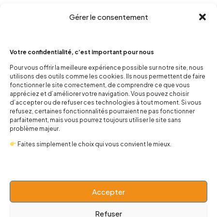
Gérer le consentement
Votre confidentialité, c’est important pour nous
Pour vous offrir la meilleure expérience possible sur notre site, nous
utilisons des outils comme les cookies. Ils nous permettent de faire
fonctionner le site correctement, de comprendre ce que vous
contact@popnbaby.com
appréciez et d’améliorer votre navigation. Vous pouvez choisir
+33 01 64 62 14 89
d’accepter ou de refuser ces technologies à tout moment. Si vous
refusez, certaines fonctionnalités pourraient ne pas fonctionner
Follow us
parfaitement, mais vous pourrez toujours utiliser le site sans
problème majeur.
Faites simplement le choix qui vous convient le mieux.
Boutique
Accepter
Refuser
Univers