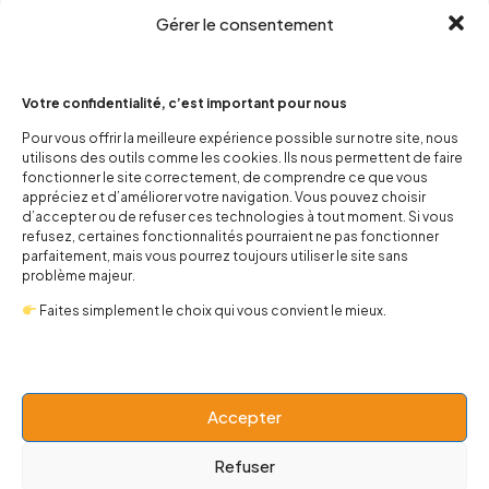
Gérer le consentement
Votre confidentialité, c’est important pour nous
Pour vous offrir la meilleure expérience possible sur notre site, nous
utilisons des outils comme les cookies. Ils nous permettent de faire
contact@popnbaby.com
fonctionner le site correctement, de comprendre ce que vous
+33 01 64 62 14 89
appréciez et d’améliorer votre navigation. Vous pouvez choisir
d’accepter ou de refuser ces technologies à tout moment. Si vous
refusez, certaines fonctionnalités pourraient ne pas fonctionner
Follow us
parfaitement, mais vous pourrez toujours utiliser le site sans
problème majeur.
Faites simplement le choix qui vous convient le mieux.
Boutique
Accepter
Univers
Refuser
BABY 0-24 mois