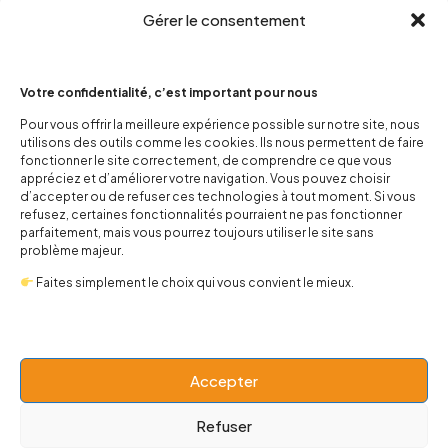
Gérer le consentement
Votre confidentialité, c’est important pour nous
Pour vous offrir la meilleure expérience possible sur notre site, nous
utilisons des outils comme les cookies. Ils nous permettent de faire
contact@popnbaby.com
fonctionner le site correctement, de comprendre ce que vous
+33 01 64 62 14 89
appréciez et d’améliorer votre navigation. Vous pouvez choisir
d’accepter ou de refuser ces technologies à tout moment. Si vous
refusez, certaines fonctionnalités pourraient ne pas fonctionner
Follow us
parfaitement, mais vous pourrez toujours utiliser le site sans
problème majeur.
Faites simplement le choix qui vous convient le mieux.
Boutique
Accepter
Univers
Refuser
BABY 0-24 mois