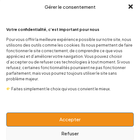
Gérer le consentement
Votre confidentialité, c’est important pour nous
Pour vous offrir la meilleure expérience possible sur notre site, nous
utilisons des outils comme les cookies. Ils nous permettent de faire
contact@popnbaby.com
fonctionner le site correctement, de comprendre ce que vous
+33 01 64 62 14 89
appréciez et d’améliorer votre navigation. Vous pouvez choisir
d’accepter ou de refuser ces technologies à tout moment. Si vous
refusez, certaines fonctionnalités pourraient ne pas fonctionner
Follow us
parfaitement, mais vous pourrez toujours utiliser le site sans
problème majeur.
Faites simplement le choix qui vous convient le mieux.
Boutique
Accepter
Univers
Refuser
BABY 0-24 mois