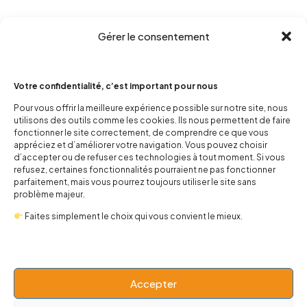
Gérer le consentement
Votre confidentialité, c’est important pour nous
Pour vous offrir la meilleure expérience possible sur notre site, nous
utilisons des outils comme les cookies. Ils nous permettent de faire
fonctionner le site correctement, de comprendre ce que vous
appréciez et d’améliorer votre navigation. Vous pouvez choisir
contact@popnbaby.com
d’accepter ou de refuser ces technologies à tout moment. Si vous
+33 01 64 62 14 89
refusez, certaines fonctionnalités pourraient ne pas fonctionner
parfaitement, mais vous pourrez toujours utiliser le site sans
Follow us
problème majeur.
Faites simplement le choix qui vous convient le mieux.
Accepter
Boutique