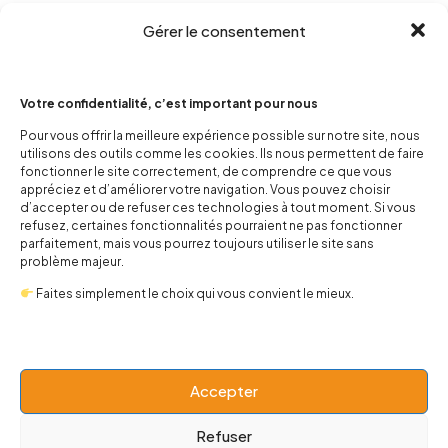
Gérer le consentement
Votre confidentialité, c’est important pour nous
Pour vous offrir la meilleure expérience possible sur notre site, nous
utilisons des outils comme les cookies. Ils nous permettent de faire
contact@popnbaby.com
fonctionner le site correctement, de comprendre ce que vous
appréciez et d’améliorer votre navigation. Vous pouvez choisir
+33 01 64 62 14 89
d’accepter ou de refuser ces technologies à tout moment. Si vous
refusez, certaines fonctionnalités pourraient ne pas fonctionner
Follow us
parfaitement, mais vous pourrez toujours utiliser le site sans
problème majeur.
Faites simplement le choix qui vous convient le mieux.
Boutique
Accepter
Univers
Refuser