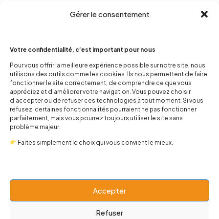
Gérer le consentement
Votre confidentialité, c’est important pour nous
Pour vous offrir la meilleure expérience possible sur notre site, nous
utilisons des outils comme les cookies. Ils nous permettent de faire
contact@popnbaby.com
fonctionner le site correctement, de comprendre ce que vous
appréciez et d’améliorer votre navigation. Vous pouvez choisir
+33 01 64 62 14 89
d’accepter ou de refuser ces technologies à tout moment. Si vous
refusez, certaines fonctionnalités pourraient ne pas fonctionner
Follow us
parfaitement, mais vous pourrez toujours utiliser le site sans
problème majeur.
Faites simplement le choix qui vous convient le mieux.
Boutique
Accepter
Univers
Refuser