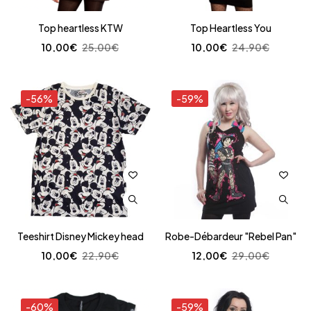
Top heartless KTW
Top Heartless You
10,00
€
25,00
€
10,00
€
24,90
€
-56%
-59%
Teeshirt Disney Mickey head
Robe-Débardeur "Rebel Pan"
10,00
€
22,90
€
12,00
€
29,00
€
-60%
-59%