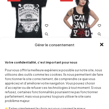
Gérer le consentement
Tshirt Ouija II
Top femme No Saver
10,00
€
25,00
€
10,00
€
24,50
€
Votre confidentialité, c’est important pour nous
Pour vous offrir la meilleure expérience possible sur notre site, nous
-60%
-47%
utilisons des outils comme les cookies. Ils nous permettent de faire
fonctionner le site correctement, de comprendre ce que vous
appréciez et d’améliorer votre navigation. Vous pouvez choisir
d’accepter ou de refuser ces technologies à tout moment. Si vous
refusez, certaines fonctionnalités pourraient ne pas fonctionner
parfaitement, mais vous pourrez toujours utiliser le site sans
problème majeur.
Faites simplement le choix qui vous convient le mieux.