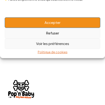
Robe Kewpie
Top Suicide Squad Skull Harley
Quin
20,00
€
49,90
€
13,00
€
24,50
€
Accepter
Refuser
Voir les préférences
Politique de cookies