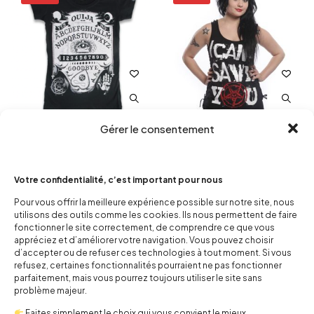
Gérer le consentement
Tshirt Ouija II
Top femme No Saver
10,00
€
25,00
€
10,00
€
24,50
€
Votre confidentialité, c’est important pour nous
Pour vous offrir la meilleure expérience possible sur notre site, nous
-60%
-47%
utilisons des outils comme les cookies. Ils nous permettent de faire
fonctionner le site correctement, de comprendre ce que vous
appréciez et d’améliorer votre navigation. Vous pouvez choisir
d’accepter ou de refuser ces technologies à tout moment. Si vous
refusez, certaines fonctionnalités pourraient ne pas fonctionner
parfaitement, mais vous pourrez toujours utiliser le site sans
problème majeur.
Faites simplement le choix qui vous convient le mieux.