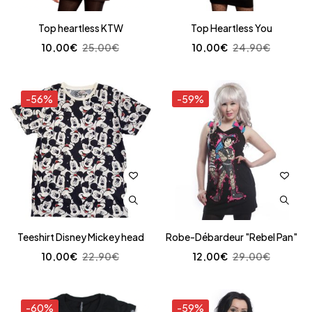
Top heartless KTW
Top Heartless You
10,00
€
25,00
€
10,00
€
24,90
€
-56%
-59%
Teeshirt Disney Mickey head
Robe-Débardeur "Rebel Pan"
10,00
€
22,90
€
12,00
€
29,00
€
-60%
-59%