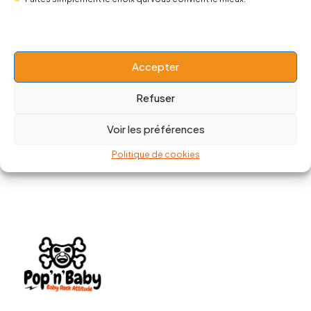
Robe Kewpie
Top Suicide Squad Skull Harley
Quin
20,00
€
49,90
€
13,00
€
24,50
€
Accepter
Refuser
Voir les préférences
Politique de cookies