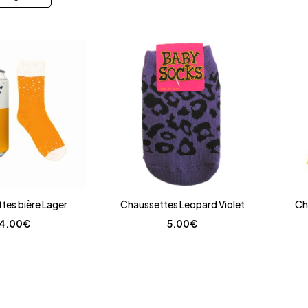
tes bière Lager
Chaussettes Leopard Violet
Ch
14,00
€
5,00
€