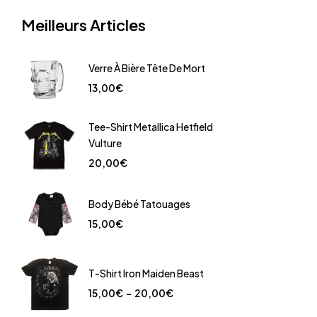
Meilleurs Articles
Verre À Bière Tête De Mort
13,00
€
Tee-Shirt Metallica Hetfield
Vulture
20,00
€
Body Bébé Tatouages
15,00
€
T-Shirt Iron Maiden Beast
15,00
€
–
20,00
€