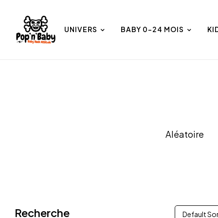
UNIVERS
BABY 0-24 MOIS
KI
et
Univers
Aléatoire
Recherche
Default So