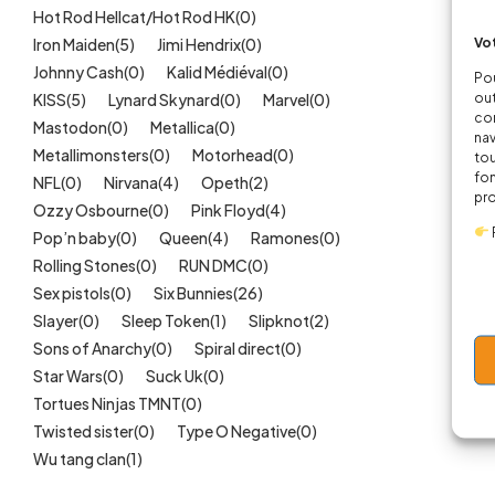
Hot Rod Hellcat/Hot Rod HK
(0)
Vot
Iron Maiden
(5)
Jimi Hendrix
(0)
Johnny Cash
(0)
Kalid Médiéval
(0)
Pou
out
KISS
(5)
Lynard Skynard
(0)
Marvel
(0)
cor
Mastodon
(0)
Metallica
(0)
nav
Metallimonsters
(0)
Motorhead
(0)
tou
fon
NFL
(0)
Nirvana
(4)
Opeth
(2)
pr
Ozzy Osbourne
(0)
Pink Floyd
(4)
Pop’n baby
(0)
Queen
(4)
Ramones
(0)
Rolling Stones
(0)
RUN DMC
(0)
Sex pistols
(0)
Six Bunnies
(26)
Slayer
(0)
Sleep Token
(1)
Slipknot
(2)
Sons of Anarchy
(0)
Spiral direct
(0)
Star Wars
(0)
Suck Uk
(0)
Tortues Ninjas TMNT
(0)
Twisted sister
(0)
Type O Negative
(0)
Wu tang clan
(1)