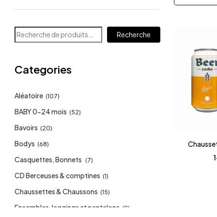
Recherche
Categories
Aléatoire
(107)
BABY 0-24 mois
(52)
Bavoirs
(20)
Bodys
Chausset
(68)
Casquettes, Bonnets
(7)
CD Berceuses & comptines
(1)
Chaussettes & Chaussons
(15)
Ensembles, leggings et pantalons
(9)