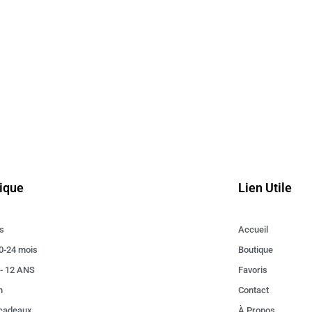
ique
Lien Utile
s
Accueil
0-24 mois
Boutique
 - 12 ANS
Favoris
n
Contact
 cadeaux
À Propos