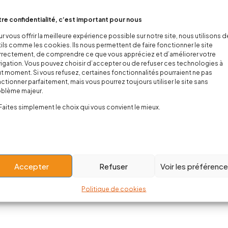
re confidentialité, c’est important pour nous
r vous offrir la meilleure expérience possible sur notre site, nous utilisons 
ils comme les cookies. Ils nous permettent de faire fonctionner le site
rectement, de comprendre ce que vous appréciez et d’améliorer votre
igation. Vous pouvez choisir d’accepter ou de refuser ces technologies à
t moment. Si vous refusez, certaines fonctionnalités pourraient ne pas
ctionner parfaitement, mais vous pourrez toujours utiliser le site sans
oblème majeur.
Faites simplement le choix qui vous convient le mieux.
Accepter
Refuser
Voir les préférenc
Politique de cookies