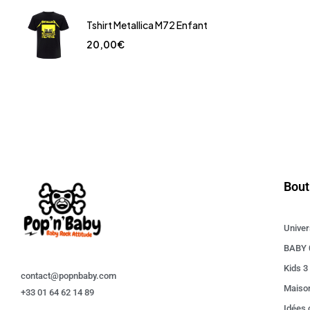
Tshirt Metallica M72 Enfant
20,00
€
Bout
Univer
BABY 
Kids 3
contact@popnbaby.com
Maiso
+33 01 64 62 14 89
Idées