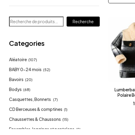
Recherche
Categories
Aléatoire
(107)
BABY 0-24 mois
(52)
Bavoirs
(20)
Bodys
Lumberbab
(68)
Polaire 
Casquettes, Bonnets
(7)
CD Berceuses & comptines
(1)
Chaussettes & Chaussons
(15)
Ensembles, leggings et pantalons
(9)