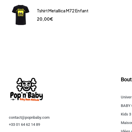
Tshirt Metallica M72 Enfant
20,00
€
Bout
Univer
BABY 
Kids 3
contact@popnbaby.com
Maiso
+33 01 64 62 14 89
Idées