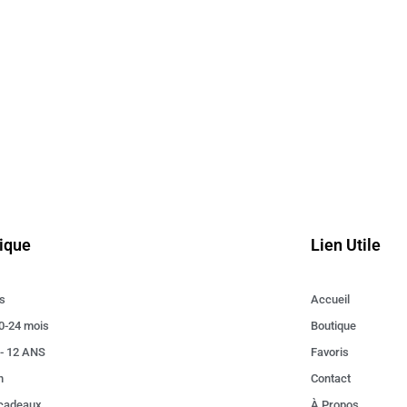
ique
Lien Utile
s
Accueil
0-24 mois
Boutique
 - 12 ANS
Favoris
n
Contact
 cadeaux
À Propos