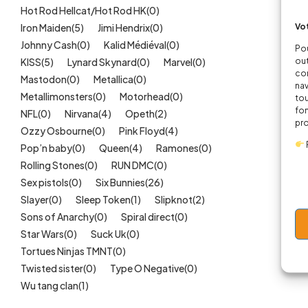
Hot Rod Hellcat/Hot Rod HK
(0)
Vot
Iron Maiden
(5)
Jimi Hendrix
(0)
Johnny Cash
(0)
Kalid Médiéval
(0)
Pou
out
KISS
(5)
Lynard Skynard
(0)
Marvel
(0)
cor
Mastodon
(0)
Metallica
(0)
nav
Metallimonsters
(0)
Motorhead
(0)
tou
fon
NFL
(0)
Nirvana
(4)
Opeth
(2)
pr
Ozzy Osbourne
(0)
Pink Floyd
(4)
Pop’n baby
(0)
Queen
(4)
Ramones
(0)
Rolling Stones
(0)
RUN DMC
(0)
Sex pistols
(0)
Six Bunnies
(26)
Slayer
(0)
Sleep Token
(1)
Slipknot
(2)
Sons of Anarchy
(0)
Spiral direct
(0)
Star Wars
(0)
Suck Uk
(0)
Tortues Ninjas TMNT
(0)
Twisted sister
(0)
Type O Negative
(0)
Wu tang clan
(1)