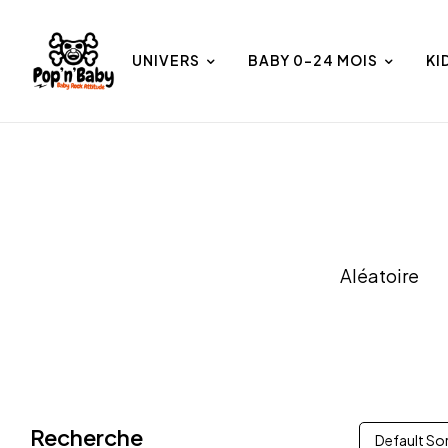
UNIVERS
BABY 0-24 MOIS
KI
et
Univers
Aléatoire
Recherche
Default So