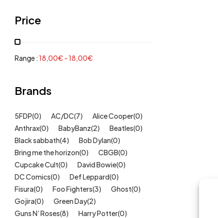
Grenouillères, pyjamas
(30)
Price
Mode Fille
(18)
Mode Garçon
(38)
Sweat, pulls, gilets
(6)
Range :
18,00
€
-
18,00
€
Tee-Shirts
(14)
Tétines
Brands
(11)
Idées cadeaux
(325)
5FDP
(0)
AC/DC
(7)
Alice Cooper
(0)
Kids
(209)
Anthrax
(0)
BabyBanz
(2)
Beatles
(0)
Maison
(51)
Black sabbath
(4)
Bob Dylan
(0)
Outlet
Bring me the horizon
(40)
(0)
CBGB
(0)
Cupcake Cult
(0)
David Bowie
(0)
Univers
(422)
DC Comics
(0)
Def Leppard
(0)
Fisura
(0)
Foo Fighters
(3)
Ghost
(0)
Gojira
(0)
Green Day
(2)
Guns N’ Roses
(8)
Harry Potter
(0)