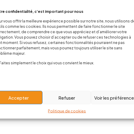
re confidentialité, c’est important pour nous
r vous offrir la meilleure expérience possible sur notre site, nous utilisons 
ils comme les cookies. Ils nous permettent de faire fonctionner le site
rectement, de comprendre ce que vous appréciez et d’améliorer votre
igation. Vous pouvez choisir d’accepter ou de refuser ces technologies à
t moment. Si vous refusez, certaines fonctionnalités pourraient ne pas
ctionner parfaitement, mais vous pourrez toujours utiliser le site sans
oblème majeur.
Faites simplement le choix qui vous convient le mieux.
Accepter
Refuser
Voir les préférenc
Politique de cookies