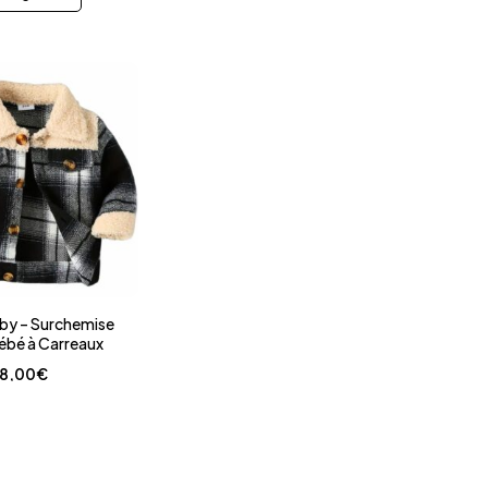
y – Surchemise
Bébé à Carreaux
18,00
€