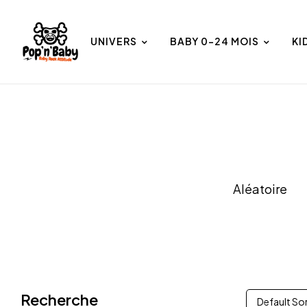
UNIVERS
BABY 0-24 MOIS
KI
et
Univers
Aléatoire
Recherche
Default So