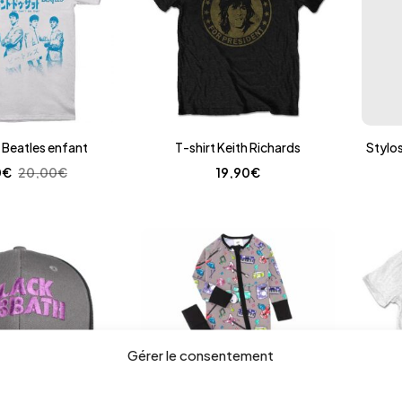
 Beatles enfant
T-shirt Keith Richards
Stylo
0
€
20,00
€
19,90
€
Gérer le consentement