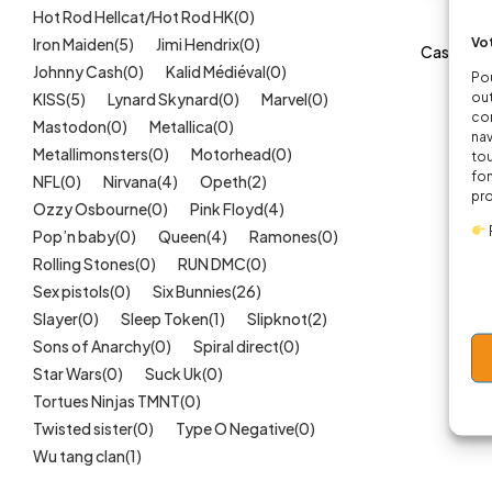
(73)
Hot Rod Hellcat/Hot Rod HK
(0)
Cosplay, déguisements
(31)
Vot
Iron Maiden
(5)
Jimi Hendrix
(0)
Casquett
Gothique
(39)
Johnny Cash
(0)
Kalid Médiéval
(0)
Pou
Hard rock
(89)
out
KISS
(5)
Lynard Skynard
(0)
Marvel
(0)
2
Humour
(27)
cor
Mastodon
(0)
Metallica
(0)
nav
Leopard, panthère
(14)
Metallimonsters
(0)
Motorhead
(0)
tou
Licorne et poneys
(4)
fon
NFL
(0)
Nirvana
(4)
Opeth
(2)
pr
Metal
(89)
Ozzy Osbourne
(0)
Pink Floyd
(4)
Mom, Dad & Family
(16)
Pop’n baby
(0)
Queen
(4)
Ramones
(0)
Punk
(34)
Rolling Stones
(0)
RUN DMC
(0)
Rock 70's
(52)
Sex pistols
(0)
Six Bunnies
(26)
Rockabilly
(38)
Slayer
(0)
Sleep Token
(1)
Slipknot
(2)
Super Héros/comics
(11)
Sons of Anarchy
(0)
Spiral direct
(0)
Sirène
Star Wars
(0)
(7)
Suck Uk
(0)
Tatouage
Tortues Ninjas TMNT
(0)
(26)
Zombie
Twisted sister
(0)
Type O Negative
(0)
(7)
Wu tang clan
Tête de mort et squelettes
(1)
(36)