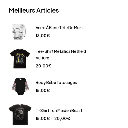
Meilleurs Articles
Verre À Bière Tête De Mort
13,00
€
Tee-Shirt Metallica Hetfield
Vulture
20,00
€
Body Bébé Tatouages
15,00
€
T-Shirt Iron Maiden Beast
15,00
€
–
20,00
€