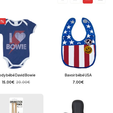
5%
ody bébé David Bowie
Bavoir bébé USA
15,00
€
20,00
€
7,00
€