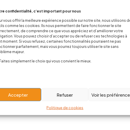
re confidentialité, c’est important pour nous
e Black Sabbath
Rock’n Snooze - Pyjama Musical
T-shir
unisexe
Unisexe
r vous offrir la meilleure expérience possible sur notre site, nous utilisons 
ils comme les cookies. Ils nous permettent de faire fonctionner le site
0,00
€
25,00
€
rectement, de comprendre ce que vous appréciez et d’améliorer votre
igation. Vous pouvez choisir d’accepter ou de refuser ces technologies à
t moment. Si vous refusez, certaines fonctionnalités pourraient ne pas
ctionner parfaitement, mais vous pourrez toujours utiliser le site sans
oblème majeur.
Showing 1–12 of 52 it
Faites simplement le choix qui vous convient le mieux.
Load More
Accepter
Refuser
Voir les préférenc
Politique de cookies