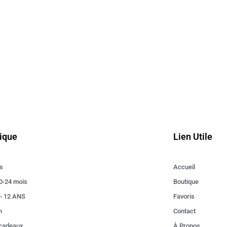
ique
Lien Utile
s
Accueil
0-24 mois
Boutique
 - 12 ANS
Favoris
n
Contact
 cadeaux
À Propos