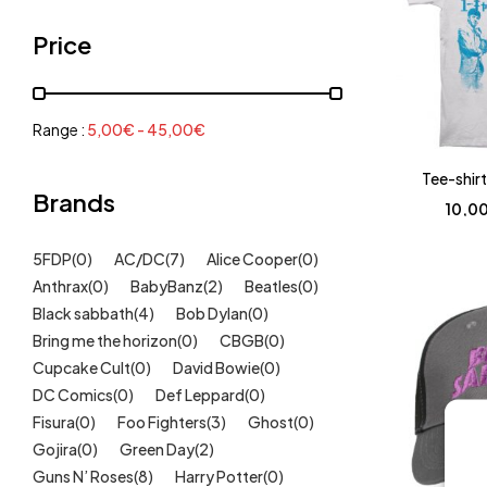
Grenouillères, pyjamas
(30)
Price
Mode Fille
(18)
Mode Garçon
(38)
Sweat, pulls, gilets
(6)
Range :
5,00
€
-
45,00
€
Tee-Shirts
(14)
Tee-shirt
Tétines
Brands
(11)
10,0
Idées cadeaux
(325)
5FDP
(0)
AC/DC
(7)
Alice Cooper
(0)
Kids
(209)
Anthrax
(0)
BabyBanz
(2)
Beatles
(0)
Maison
(51)
Black sabbath
(4)
Bob Dylan
(0)
Outlet
Bring me the horizon
(40)
(0)
CBGB
(0)
Cupcake Cult
(0)
David Bowie
(0)
Univers
(422)
DC Comics
(0)
Def Leppard
(0)
!! Halloween !!
(55)
Fisura
(0)
Foo Fighters
(3)
Ghost
(0)
NFL-Football Américain
(6)
Gojira
(0)
Green Day
(2)
Bikers/kustom
(16)
Guns N’ Roses
(8)
Harry Potter
(0)
Cinéma/Anime