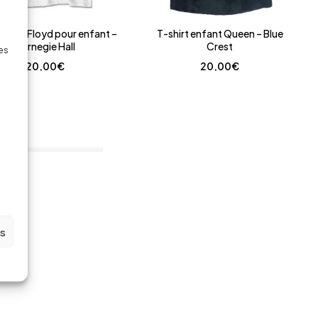
t Pink Floyd pour enfant –
T-shirt enfant Queen – Blue
Carnegie Hall
Crest
des
20,00
€
20,00
€
em(s)
es