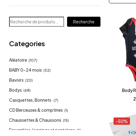
Recherche
Categories
Aléatoire
(107)
BABY 0-24 mois
(52)
Bavoirs
(20)
Bodys
Body R
(68)
2
Casquettes, Bonnets
(7)
CD Berceuses & comptines
(1)
Chaussettes & Chaussons
(15)
-50%
Ensembles, leggings et pantalons
(9)