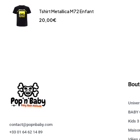
Tshirt Metallica M72 Enfant
20,00
€
Bout
Univer
BABY 
Kids 3
contact@popnbaby.com
Maiso
+33 01 64 62 14 89
Idées