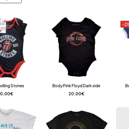
-2
olling Stones
Body Pink Floyd Dark side
B
0,00
€
20,00
€