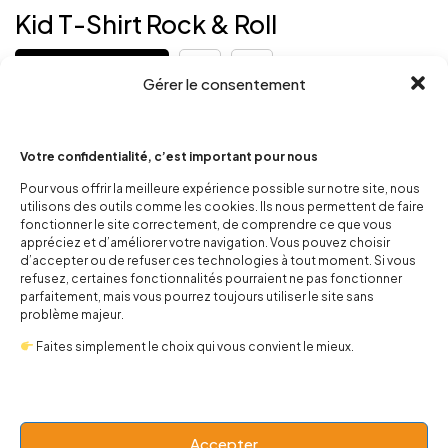
Kid T-Shirt Rock & Roll
Lire la suite
Gérer le consentement
Votre confidentialité, c’est important pour nous
Kid T-Shirt Rock & Roll - Six Bunnies Un t-shirt léger et
Pour vous offrir la meilleure expérience possible sur notre site, nous
confortable au style rock unique, parfait pour les garçons et les
utilisons des outils comme les cookies. Ils nous permettent de faire
filles passionnés…
fonctionner le site correctement, de comprendre ce que vous
appréciez et d’améliorer votre navigation. Vous pouvez choisir
d’accepter ou de refuser ces technologies à tout moment. Si vous
refusez, certaines fonctionnalités pourraient ne pas fonctionner
parfaitement, mais vous pourrez toujours utiliser le site sans
problème majeur.
Faites simplement le choix qui vous convient le mieux.
Accepter