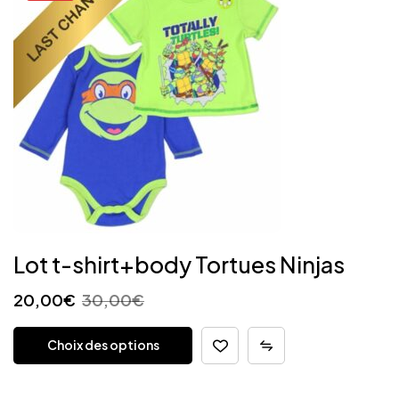
Lot t-shirt+body Tortues Ninjas
20,00
€
30,00
€
Choix des options