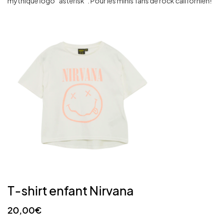
mythique logo “asterisk”. Pour les minis fans de rock californien!
T-shirt enfant Nirvana
20,00
€