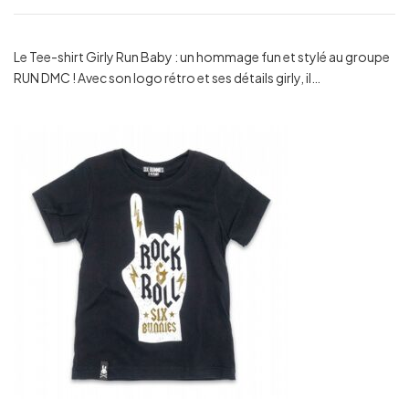
Le Tee-shirt Girly Run Baby : un hommage fun et stylé au groupe
RUN DMC ! Avec son logo rétro et ses détails girly, il…