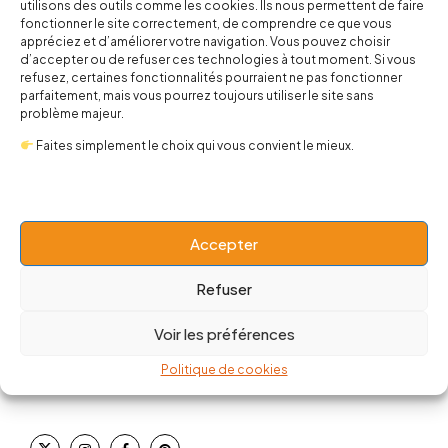
utilisons des outils comme les cookies. Ils nous permettent de faire
fonctionner le site correctement, de comprendre ce que vous
appréciez et d’améliorer votre navigation. Vous pouvez choisir
d’accepter ou de refuser ces technologies à tout moment. Si vous
refusez, certaines fonctionnalités pourraient ne pas fonctionner
parfaitement, mais vous pourrez toujours utiliser le site sans
problème majeur.
Faites simplement le choix qui vous convient le mieux.
Accepter
Refuser
contact@popnbaby.com
Voir les préférences
+33 01 64 62 14 89
Politique de cookies
Follow us