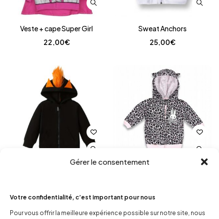
Veste + cape Super Girl
Sweat Anchors
22,00
€
25,00
€
Gérer le consentement
Sweat baby dragon
Sweat bébé Leo rose
25,00
€
26,00
€
Votre confidentialité, c’est important pour nous
Pour vous offrir la meilleure expérience possible sur notre site, nous